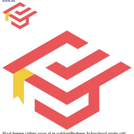
Haal betere cijfers voor al je vakken
Probeer JoJoschool gratis uit!