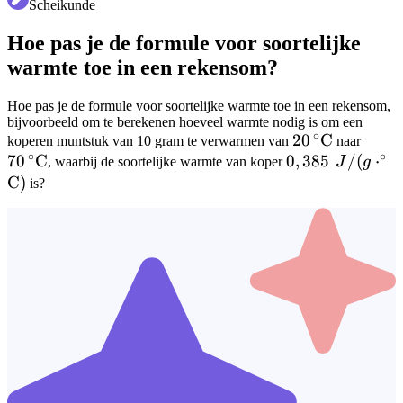
Scheikunde
Hoe pas je de formule voor soortelijke
warmte toe in een rekensom?
Hoe pas je de formule voor soortelijke warmte toe in een rekensom,
bijvoorbeeld om te berekenen hoeveel warmte nodig is om een
∘
20\,^{\circ}\
20
C
70\,^
koperen muntstuk van 10 gram te verwarmen van
naar
∘
∘
70
C
0,385\operator
0
,
385
/
(
⋅
, waarbij de soortelijke warmte van koper
J
g
C
)
is?