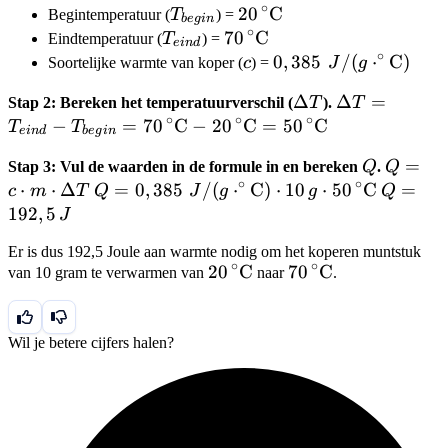
∘
T_{begin}
20\,^{\circ}\text{C}
20
C
Begintemperatuur (
T
) =
b
e
g
in
∘
T_{eind}
70\,^{\circ}\text{C}
70
C
Eindtemperatuur (
T
) =
e
in
d
∘
c
0,385\operatorname
0
,
385
/
(
⋅
C
)
Soortelijke warmte van koper (
c
) =
J
g
\Delta
Δ
\Delta T = 
Δ
=
Stap 2: Bereken het temperatuurverschil (
T
).
T
∘
∘
∘
T
- T_{begin} 
−
=
70
C
−
20
C
=
50
C
T
T
e
in
d
b
e
g
in
70\,^{\circ}
Q
Q = c
=
Stap 3: Vul de waarden in de formule in en bereken
Q
.
Q
-
∘
∘
\cdot
⋅
⋅
Δ
Q =
=
0
,
385
/
(
⋅
C
)
⋅
10
⋅
50
C
Q =
=
c
m
T
Q
J
g
g
Q
20\,^{\circ}
m
0,385\operatorname{}J/(g\cdot^{\circ}\
192,5\,
192
,
5
J
=
\cdot
\cdot 10\,g \cdot 50\,^{\circ}\text{C}
50\,^{\circ}
Er is dus 192,5 Joule aan warmte nodig om het koperen muntstuk
\Delta
∘
∘
20\,^{\circ}\text{C}
20
C
70\,^{\circ}\text
70
C
van 10 gram te verwarmen van
naar
.
T
Wil je betere cijfers halen?