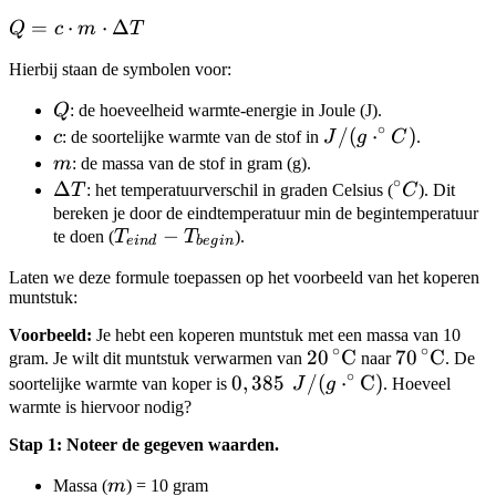
Q = c
=
⋅
⋅
Δ
Q
c
m
T
\cdot
Hierbij staan de symbolen voor:
m
\cdot
Q
Q
: de hoeveelheid warmte-energie in Joule (J).
\Delta
∘
c
J/(g
/
(
⋅
)
c
: de soortelijke warmte van de stof in
J
g
C
.
T
\cdot
m
m
: de massa van de stof in gram (g).
∘
^\circ
\Delta
Δ
^\circ
T
: het temperatuurverschil in graden Celsius (
C
). Dit
C)
T
C
bereken je door de eindtemperatuur min de begintemperatuur
T_{eind}
−
te doen (
T
T
).
e
in
d
b
e
g
in
-
Laten we deze formule toepassen op het voorbeeld van het koperen
T_{begin}
muntstuk:
Voorbeeld:
Je hebt een koperen muntstuk met een massa van 10
∘
∘
20\,^{\circ}\text{C
20
C
70\,^{\cir
70
C
gram. Je wilt dit muntstuk verwarmen van
naar
. De
∘
0,385\operatorname{}J/(g\
0
,
385
/
(
⋅
C
)
soortelijke warmte van koper is
J
g
. Hoeveel
warmte is hiervoor nodig?
Stap 1: Noteer de gegeven waarden.
m
Massa (
m
) = 10 gram