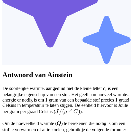
Antwoord van Ainstein
c
De soortelijke warmte, aangeduid met de kleine letter
c
, is een
belangrijke eigenschap van een stof. Het geeft aan hoeveel warmte-
energie er nodig is om 1 gram van een bepaalde stof precies 1 graad
Celsius in temperatuur te laten stijgen. De eenheid hiervoor is Joule
∘
J/(g
/
(
⋅
)
per gram per graad Celsius (
J
g
C
).
\cdot
Q
Om de hoeveelheid warmte (
Q
) te berekenen die nodig is om een
^\circ
stof te verwarmen of af te koelen, gebruik je de volgende formule:
C)