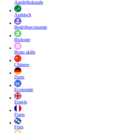
Aardrijkskunde
Arabisch
Bedrijfseconomie
Biologie
Brain skills
Chinees
Duits
Economie
Engels
Frans
Fries