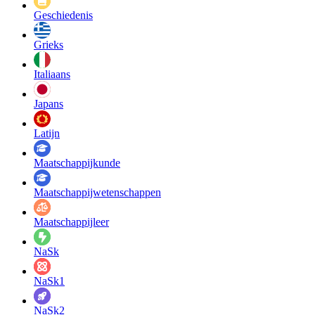
Geschiedenis
Grieks
Italiaans
Japans
Latijn
Maatschappij­kunde
Maatschappij­wetenschappen
Maatschappijleer
NaSk
NaSk1
NaSk2