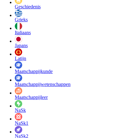
Geschiedenis
Grieks
Italiaans
Japans
Latijn
Maatschappij­kunde
Maatschappij­wetenschappen
Maatschappijleer
NaSk
NaSk1
NaSk2