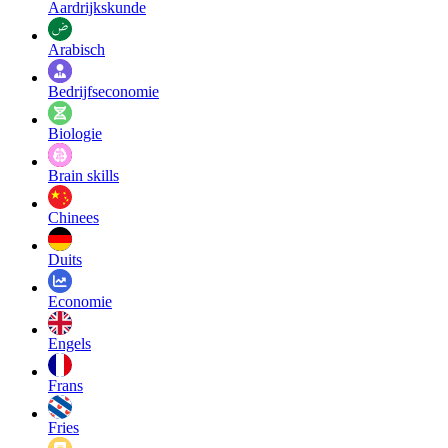
Aardrijkskunde
Arabisch
Bedrijfseconomie
Biologie
Brain skills
Chinees
Duits
Economie
Engels
Frans
Fries