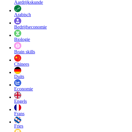
Aardrijkskunde
Arabisch
Bedrijfseconomie
Biologie
Brain skills
Chinees
Duits
Economie
Engels
Frans
Fries