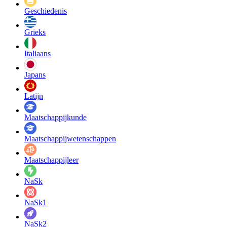
Geschiedenis
Grieks
Italiaans
Japans
Latijn
Maatschappij­kunde
Maatschappij­wetenschappen
Maatschappijleer
NaSk
NaSk1
NaSk2