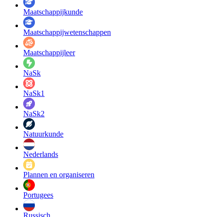
Maatschappij­kunde
Maatschappij­wetenschappen
Maatschappijleer
NaSk
NaSk1
NaSk2
Natuurkunde
Nederlands
Plannen en organiseren
Portugees
Russisch