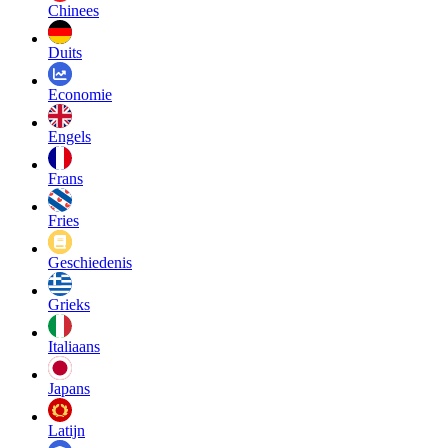
Chinees
Duits
Economie
Engels
Frans
Fries
Geschiedenis
Grieks
Italiaans
Japans
Latijn