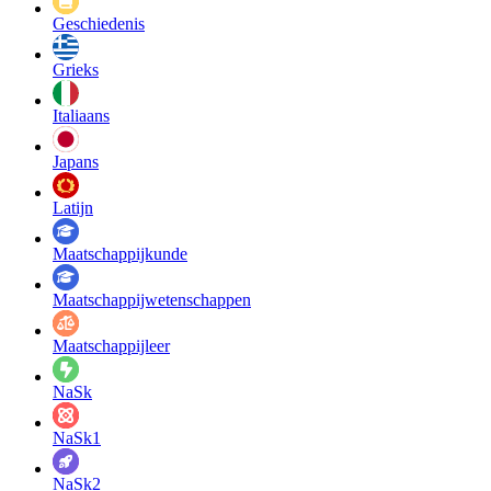
Geschiedenis
Grieks
Italiaans
Japans
Latijn
Maatschappij­kunde
Maatschappij­wetenschappen
Maatschappijleer
NaSk
NaSk1
NaSk2