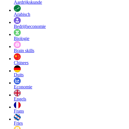
Aardrijkskunde
Arabisch
Bedrijfseconomie
Biologie
Brain skills
Chinees
Duits
Economie
Engels
Frans
Fries