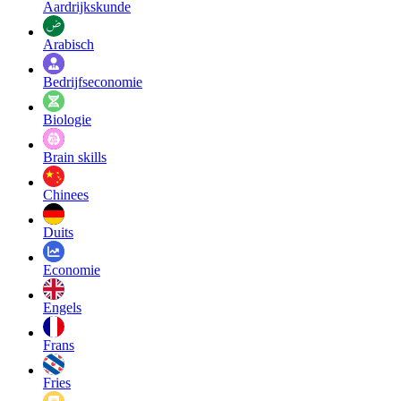
Aardrijkskunde
Arabisch
Bedrijfseconomie
Biologie
Brain skills
Chinees
Duits
Economie
Engels
Frans
Fries