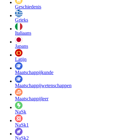
Geschiedenis
Grieks
Italiaans
Japans
Latijn
Maatschappij­kunde
Maatschappij­wetenschappen
Maatschappijleer
NaSk
NaSk1
NaSk2