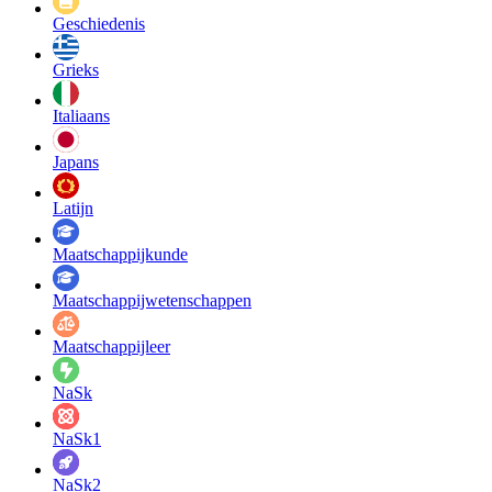
Geschiedenis
Grieks
Italiaans
Japans
Latijn
Maatschappij­kunde
Maatschappij­wetenschappen
Maatschappijleer
NaSk
NaSk1
NaSk2