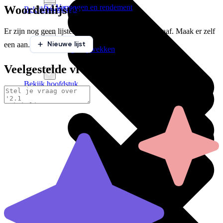
6.4 Vermogen en rendement
Woordenlijsten
Bekijk hoofdstuk
Er zijn nog geen lijsten gekoppeld aan deze paragraaf. Maak er zelf
Nieuwe lijst
een aan.
6.5 Energie opwekken
Veelgestelde vragen
Bekijk hoofdstuk