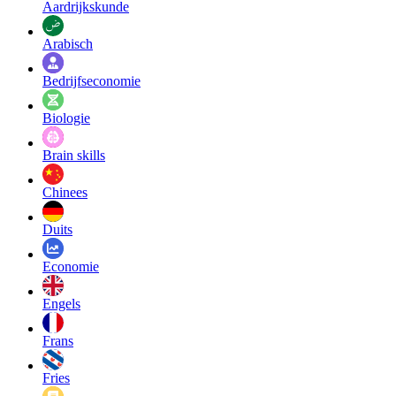
Aardrijkskunde
Arabisch
Bedrijfseconomie
Biologie
Brain skills
Chinees
Duits
Economie
Engels
Frans
Fries