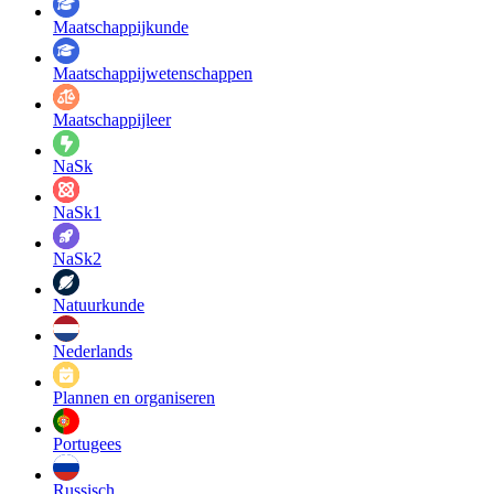
Maatschappij­kunde
Maatschappij­wetenschappen
Maatschappijleer
NaSk
NaSk1
NaSk2
Natuurkunde
Nederlands
Plannen en organiseren
Portugees
Russisch