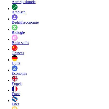
Aardrijkskunde
Arabisch
Bedrijfseconomie
Biologie
Brain skills
Chinees
Duits
Economie
Engels
Frans
Fries