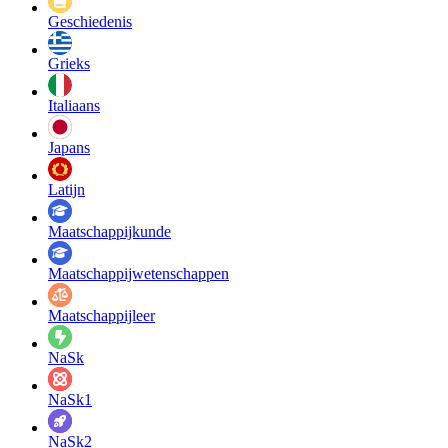
Geschiedenis
Grieks
Italiaans
Japans
Latijn
Maatschappij­kunde
Maatschappij­wetenschappen
Maatschappijleer
NaSk
NaSk1
NaSk2