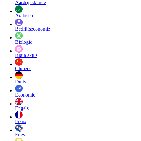
Aardrijkskunde
Arabisch
Bedrijfseconomie
Biologie
Brain skills
Chinees
Duits
Economie
Engels
Frans
Fries