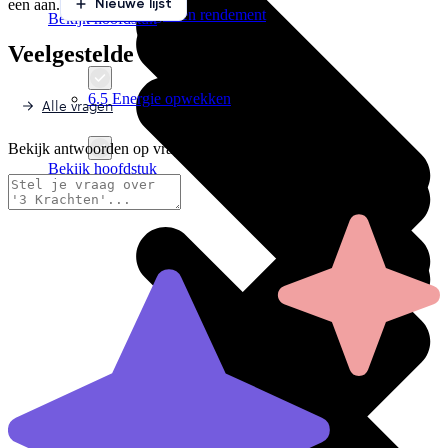
Nieuwe lijst
een aan.
6.4 Vermogen en rendement
Bekijk hoofdstuk
Veelgestelde vragen
6.5 Energie opwekken
Alle vragen
Bekijk antwoorden op vragen die veel worden gesteld.
Bekijk hoofdstuk