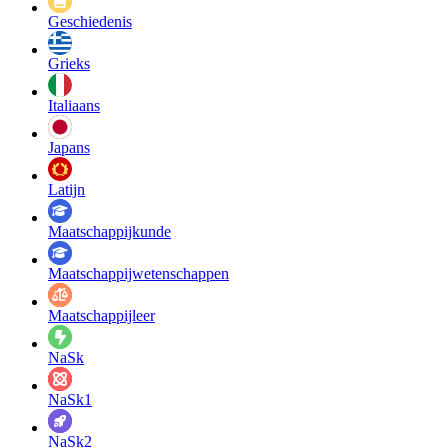
Geschiedenis
Grieks
Italiaans
Japans
Latijn
Maatschappij­kunde
Maatschappij­wetenschappen
Maatschappijleer
NaSk
NaSk1
NaSk2