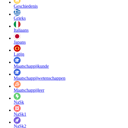
Geschiedenis
Grieks
Italiaans
Japans
Latijn
Maatschappij­kunde
Maatschappij­wetenschappen
Maatschappijleer
NaSk
NaSk1
NaSk2