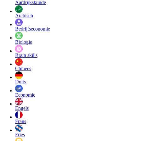
Aardrijkskunde
Arabisch
Bedrijfseconomie
Biologie
Brain skills
Chinees
Duits
Economie
Engels
Frans
Fries