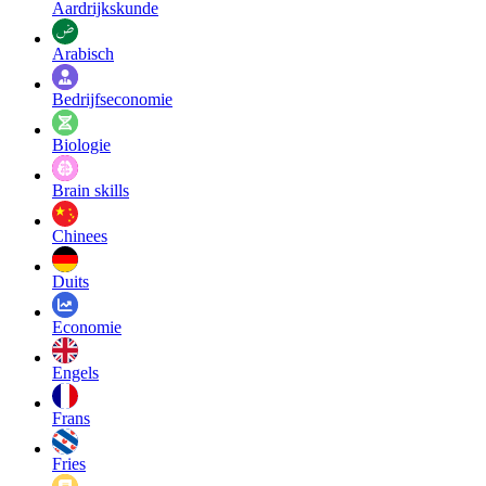
Aardrijkskunde
Arabisch
Bedrijfseconomie
Biologie
Brain skills
Chinees
Duits
Economie
Engels
Frans
Fries