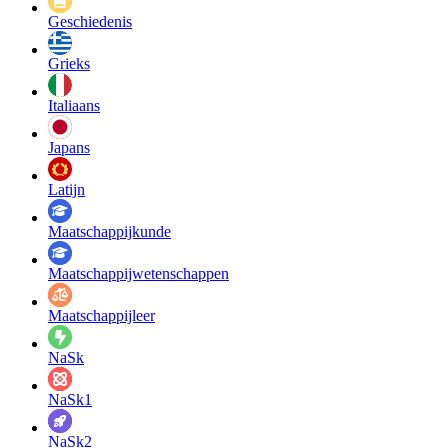
Geschiedenis
Grieks
Italiaans
Japans
Latijn
Maatschappij­kunde
Maatschappij­wetenschappen
Maatschappijleer
NaSk
NaSk1
NaSk2