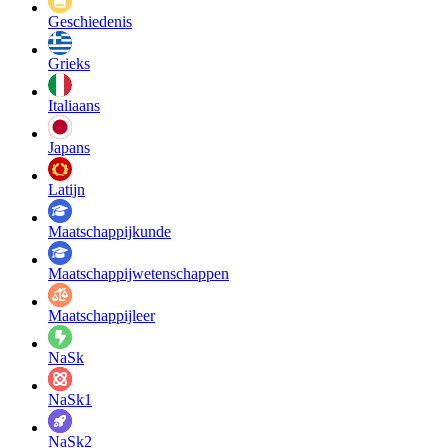
Geschiedenis
Grieks
Italiaans
Japans
Latijn
Maatschappij­kunde
Maatschappij­wetenschappen
Maatschappijleer
NaSk
NaSk1
NaSk2