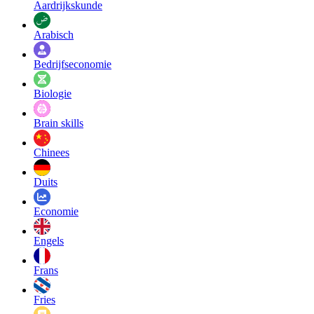
Aardrijkskunde
Arabisch
Bedrijfseconomie
Biologie
Brain skills
Chinees
Duits
Economie
Engels
Frans
Fries