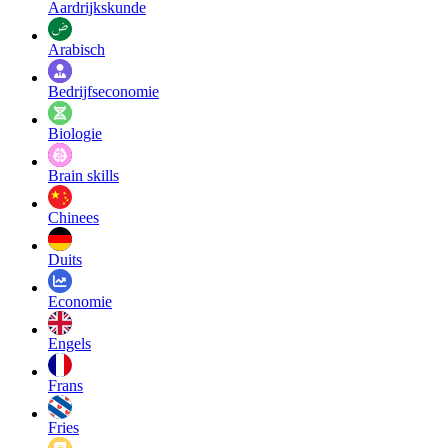
Aardrijkskunde
Arabisch
Bedrijfseconomie
Biologie
Brain skills
Chinees
Duits
Economie
Engels
Frans
Fries