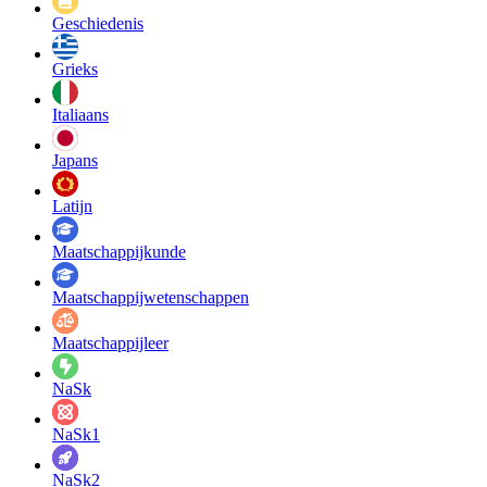
Geschiedenis
Grieks
Italiaans
Japans
Latijn
Maatschappij­kunde
Maatschappij­wetenschappen
Maatschappijleer
NaSk
NaSk1
NaSk2