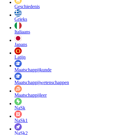
Geschiedenis
Grieks
Italiaans
Japans
Latijn
Maatschappij­kunde
Maatschappij­wetenschappen
Maatschappijleer
NaSk
NaSk1
NaSk2