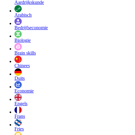
Aardrijkskunde
Arabisch
Bedrijfseconomie
Biologie
Brain skills
Chinees
Duits
Economie
Engels
Frans
Fries