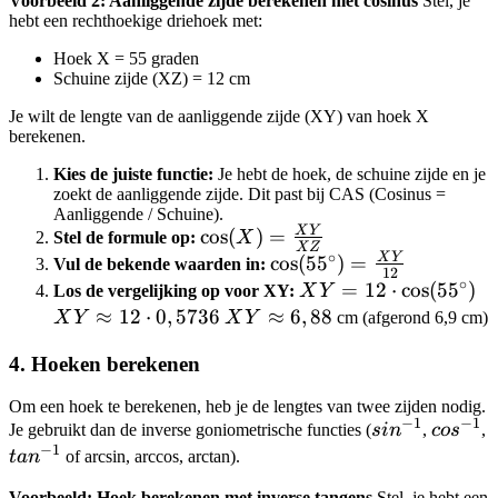
Voorbeeld 2: Aanliggende zijde berekenen met cosinus
Stel, je
0,5
5
hebt een rechthoekige driehoek met:
Hoek X = 55 graden
Schuine zijde (XZ) = 12 cm
Je wilt de lengte van de aanliggende zijde (XY) van hoek X
berekenen.
Kies de juiste functie:
Je hebt de hoek, de schuine zijde en je
zoekt de aanliggende zijde. Dit past bij CAS (Cosinus =
Aanliggende / Schuine).
X
Y
\cos(X) =
cos
(
)
=
Stel de formule op:
X
XZ
∘
\frac{XY}
X
Y
\cos(55^\circ)
cos
(
5
5
)
=
Vul de bekende waarden in:
12
∘
{XZ}
= \frac{XY}
XY = 12
=
12
⋅
cos
(
5
5
)
X
Los de vergelijking op voor XY:
X
Y
{12}
\cdot
\a
≈
12
⋅
0
,
5736
XY
≈
6
,
88
X
Y
X
Y
cm (afgerond 6,9 cm)
\cos(55^\circ)
1
\approx
4. Hoeken berekenen
\c
6,88
0,
Om een hoek te berekenen, heb je de lengtes van twee zijden nodig.
−
1
−
1
sin^{-1}
cos^{-
Je gebruikt dan de inverse goniometrische functies (
s
i
n
,
co
s
,
−
1
tan^{-1}
t
a
n
of arcsin, arccos, arctan).
Voorbeeld: Hoek berekenen met inverse tangens
Stel, je hebt een