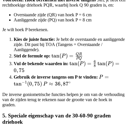
rechthoekige driehoek PQR, waarbij hoek Q 90 graden is, en:
Overstaande zijde (QR) van hoek P = 6 cm
Aanliggende zijde (PQ) van hoek P = 8 cm
Je wilt hoek P berekenen.
Kies de juiste functie:
Je hebt de overstaande en aanliggende
zijde. Dit past bij TOA (Tangens = Overstaande /
Aanliggende).
QR
\tan(P) =
tan
(
)
=
Stel de formule op:
P
PQ
\frac{QR}
6
\tan(P)
tan
(
)
=
\tan(P)
tan
(
)
=
Vul de bekende waarden in:
P
P
8
{PQ}
=
= 0,75
0
,
75
\frac{6}
P =
=
Gebruik de inverse tangens om P te vinden:
P
−
1
∘
{8}
\tan^{-1}
tan
(
0
,
75
)
P \approx
≈
36
,
8
7
P
(0,75)
36,87^\circ
De inverse goniometrische functies helpen je om van de verhouding
van de zijden terug te rekenen naar de grootte van de hoek in
graden.
5. Speciale eigenschap van de 30-60-90 graden
driehoek