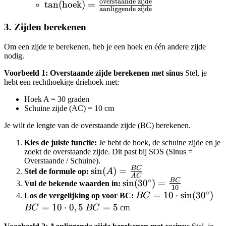
overstaande zijde
\tan(\text{hoek}) =
zijde}}{\text{schuine
tan
(
hoek
)
=
aanliggende zijde
\frac{\text{overstaande
zijde}}
zijde}}
3. Zijden berekenen
{\text{aanliggende
Om een zijde te berekenen, heb je een hoek en één andere zijde
zijde}}
nodig.
Voorbeeld 1: Overstaande zijde berekenen met sinus
Stel, je
hebt een rechthoekige driehoek met:
Hoek A = 30 graden
Schuine zijde (AC) = 10 cm
Je wilt de lengte van de overstaande zijde (BC) berekenen.
Kies de juiste functie:
Je hebt de hoek, de schuine zijde en je
zoekt de overstaande zijde. Dit past bij SOS (Sinus =
Overstaande / Schuine).
BC
\sin(A) =
sin
(
)
=
Stel de formule op:
A
A
C
∘
\frac{BC}
BC
\sin(30^\circ)
sin
(
3
0
)
=
Vul de bekende waarden in:
10
∘
{AC}
= \frac{BC}
BC = 10
=
10
⋅
sin
(
3
0
)
B
Los de vergelijking op voor BC:
BC
{10}
\cdot
= 
=
10
⋅
0
,
5
BC
=
5
BC
BC
cm
\sin(30^\circ)
\c
=