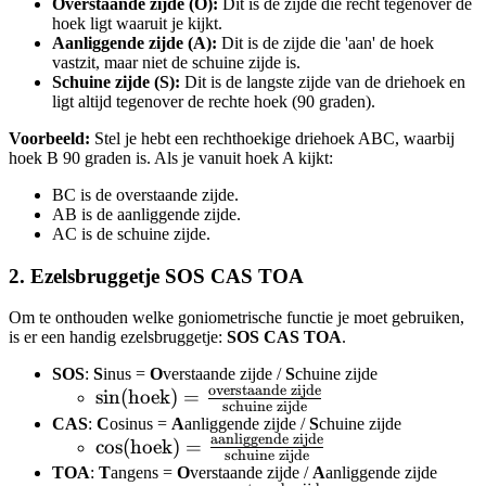
Overstaande zijde (O):
Dit is de zijde die recht tegenover de
hoek ligt waaruit je kijkt.
Aanliggende zijde (A):
Dit is de zijde die 'aan' de hoek
vastzit, maar niet de schuine zijde is.
Schuine zijde (S):
Dit is de langste zijde van de driehoek en
ligt altijd tegenover de rechte hoek (90 graden).
Voorbeeld:
Stel je hebt een rechthoekige driehoek ABC, waarbij
hoek B 90 graden is. Als je vanuit hoek A kijkt:
BC is de overstaande zijde.
AB is de aanliggende zijde.
AC is de schuine zijde.
2. Ezelsbruggetje SOS CAS TOA
Om te onthouden welke goniometrische functie je moet gebruiken,
is er een handig ezelsbruggetje:
SOS CAS TOA
.
SOS
:
S
inus =
O
verstaande zijde /
S
chuine zijde
overstaande zijde
\sin(\text{hoek}) =
sin
(
hoek
)
=
schuine zijde
\frac{\text{overstaande
CAS
:
C
osinus =
A
anliggende zijde /
S
chuine zijde
aanliggende zijde
\cos(\text{hoek}) =
zijde}}{\text{schuine
cos
(
hoek
)
=
schuine zijde
\frac{\text{aanliggende
zijde}}
TOA
:
T
angens =
O
verstaande zijde /
A
anliggende zijde