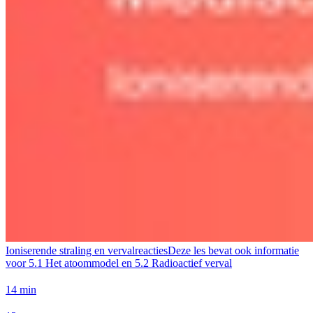
Ioniserende straling en vervalreacties
Deze les bevat ook informatie
voor
5.1 Het atoommodel en 5.2 Radioactief verval
14 min