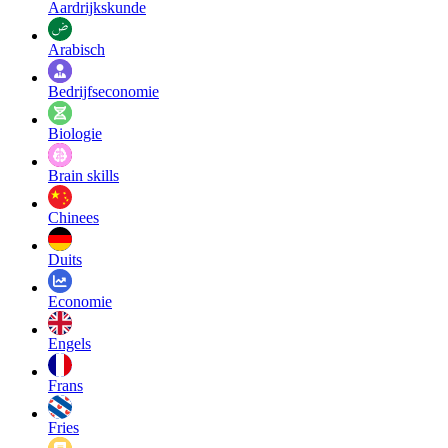
Aardrijkskunde
Arabisch
Bedrijfseconomie
Biologie
Brain skills
Chinees
Duits
Economie
Engels
Frans
Fries