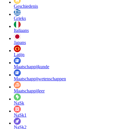
Geschiedenis
Grieks
Italiaans
Japans
Latijn
Maatschappij­kunde
Maatschappij­wetenschappen
Maatschappijleer
NaSk
NaSk1
NaSk2