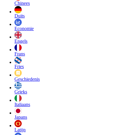
Chinees
Duits
Economie
Engels
Frans
Fries
Geschiedenis
Grieks
Italiaans
Japans
Latijn