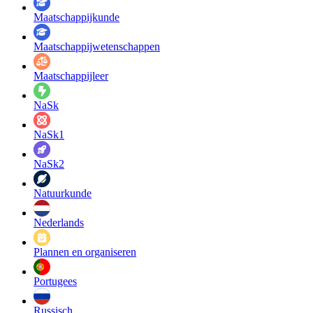
Maatschappij­kunde
Maatschappij­wetenschappen
Maatschappijleer
NaSk
NaSk1
NaSk2
Natuurkunde
Nederlands
Plannen en organiseren
Portugees
Russisch