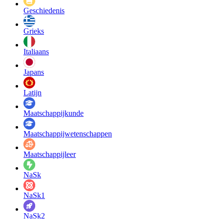
Geschiedenis
Grieks
Italiaans
Japans
Latijn
Maatschappij­kunde
Maatschappij­wetenschappen
Maatschappijleer
NaSk
NaSk1
NaSk2