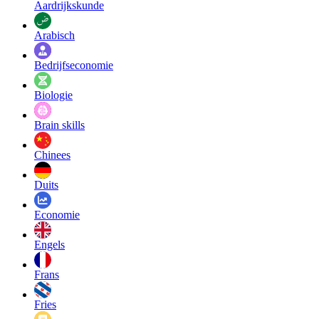
Aardrijkskunde
Arabisch
Bedrijfseconomie
Biologie
Brain skills
Chinees
Duits
Economie
Engels
Frans
Fries