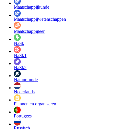
Maatschappij­kunde
Maatschappij­wetenschappen
Maatschappijleer
NaSk
NaSk1
NaSk2
Natuurkunde
Nederlands
Plannen en organiseren
Portugees
Russisch