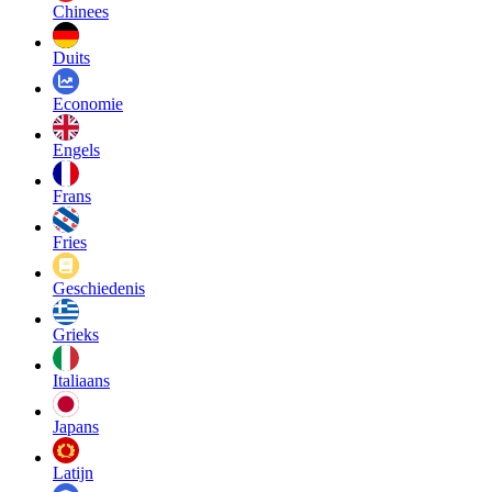
Chinees
Duits
Economie
Engels
Frans
Fries
Geschiedenis
Grieks
Italiaans
Japans
Latijn