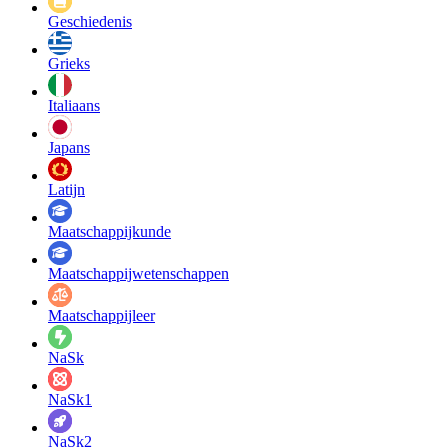
Geschiedenis
Grieks
Italiaans
Japans
Latijn
Maatschappij­kunde
Maatschappij­wetenschappen
Maatschappijleer
NaSk
NaSk1
NaSk2