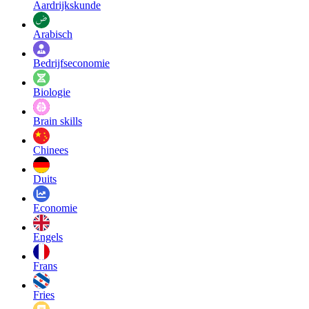
Aardrijkskunde
Arabisch
Bedrijfseconomie
Biologie
Brain skills
Chinees
Duits
Economie
Engels
Frans
Fries