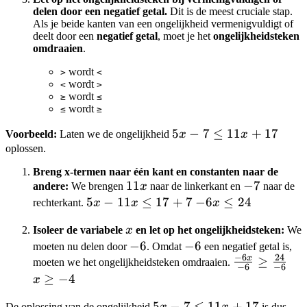
delen door een negatief getal.
Dit is de meest cruciale stap.
Als je beide kanten van een ongelijkheid vermenigvuldigt of
deelt door een
negatief getal
, moet je het
ongelijkheidsteken
omdraaien
.
wordt
>
<
wordt
<
>
wordt
≥
≤
wordt
≤
≥
5x
5
−
7
≤
11
+
17
Voorbeeld:
Laten we de ongelijkheid
x
x
- 7
oplossen.
\le
Breng x-termen naar één kant en constanten naar de
11x
11x
11
-7
−
7
andere:
We brengen
x
naar de linkerkant en
naar de
+
5x
5
−
11
≤
17
+
7
-6x
−
6
≤
24
rechterkant.
x
x
x
17
-
\le
x
Isoleer de variabele
x
en let op het ongelijkheidsteken:
We
11x
24
-6
−
6
-6
−
6
moeten nu delen door
. Omdat
een negatief getal is,
\le
−
6
24
x
\frac{-6x}
≥
x
moeten we het ongelijkheidsteken omdraaien.
17
−
6
−
6
{-6} \ge
\ge
≥
−
4
x
+ 7
\frac{24}
-4
5x
5
−
7
≤
11
+
17
x
De oplossing van de ongelijkheid
x
x
is dus