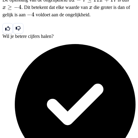
{-6}
- 7
\ge
≥
−
4
x
x
. Dit betekent dat elke waarde van
x
die groter is dan of
\le
-4
-4
−
4
gelijk is aan
voldoet aan de ongelijkheid.
11x
+
17
Wil je betere cijfers halen?