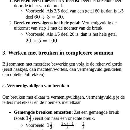
Bereken eerst hoeveel 1/X deel is:
Deel het bekende deel
door de teller van de breuk.
Voorbeeld: Als 3/5 deel van een getal 60 is, dan is 1/5
60
60
÷
3
=
20
deel
.
Bereken vervolgens het hele getal:
\div
Vermenigvuldig de
uitkomst van stap 1 met de noemer van de breuk.
3 =
20
Voorbeeld: Als 1/5 deel 20 is, dan is het hele getal
20
20
×
5
=
100
\time
.
5 =
3. Werken met breuken in complexere sommen
100
Bij sommen met meerdere bewerkingen volg je de rekenvolgorde
(eerst haakjes, dan machten/wortels, dan vermenigvuldigen/delen,
dan optellen/aftrekken).
a. Vermenigvuldigen van breuken
Om breuken met elkaar te vermenigvuldigen, vermenigvuldig je de
tellers met elkaar en de noemers met elkaar.
Gemengde breuken omzetten:
Zet een gemengde breuk
1
1\frac{1}
1
(zoals
) eerst om naar een onechte breuk.
3
1
1
×
3
+
1
4
{3}
1\frac{1}
1
=
=
Voorbeeld:
3
3
3