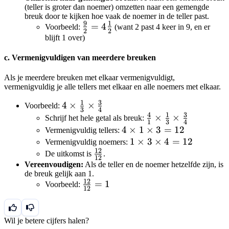
\frac{10}
(teller is groter dan noemer) omzetten naar een gemengde
\frac{1}
{2}
breuk door te kijken hoe vaak de noemer in de teller past.
{2} =
9
1
\frac{9}
=
4
Voorbeeld:
(want 2 past 4 keer in 9, en er
2
2
\frac{10
{2} =
blijft 1 over)
- 1}{2} =
4\frac{1}
\frac{9}
c. Vermenigvuldigen van meerdere breuken
{2}
{2}
Als je meerdere breuken met elkaar vermenigvuldigt,
vermenigvuldig je alle tellers met elkaar en alle noemers met elkaar.
1
3
4 \times
4
×
×
Voorbeeld:
3
4
4
1
3
\frac{1}
\frac{4}
×
×
Schrijf het hele getal als breuk:
1
3
4
{3}
{1}
4
4
×
1
×
3
=
12
Vermenigvuldig tellers:
\times
\times
\times
1
1
×
3
×
4
=
12
Vermenigvuldig noemers:
12
\frac{3}
\frac{1}
\frac{12}
1
\times
De uitkomst is
.
12
{4}
{3}
{12}
\times
3
Vereenvoudigen:
Als de teller en de noemer hetzelfde zijn, is
de breuk gelijk aan 1.
\times
3 =
\times
12
\frac{12}
=
1
Voorbeeld:
\frac{3}
12
4 =
12
{12} = 1
{4}
12
Wil je betere cijfers halen?