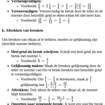
{3} =
Vermenigvuldigen:
3
1
3
4
3
×
4
12
\frac{3}
×
1
=
×
=
=
Voorbeeld:
\frac{1
8
3
8
3
8
×
3
24
{8}
Vereenvoudigen:
Vereenvoudig de breuk door de teller en de
\times 3
noemer door hetzelfde getal te delen totdat het niet meer kan.
\times
+ 1}{3}
12
6
2
1
\frac{12}
=
=
=
Voorbeeld:
1\frac{1}
24
12
4
2
=
{24} =
{3} =
\frac{4}
b. Aftrekken van breuken
\frac{6}
\frac{3}
{3}
{12} =
{8}
Om breuken van elkaar af te trekken, moeten ze gelijknamig zijn
\frac{2}
\times
(dezelfde noemer hebben).
{4} =
\frac{4}
Heel getal als breuk schrijven:
Schrijf een heel getal als een
\frac{1}
{3} =
breuk met noemer 1.
{2}
\frac{3
5
5 =
5
=
Voorbeeld:
1
\times 4}
\frac{5}
Gelijknamig maken:
Maak de breuken gelijknamig door de
teller en noemer van één of beide breuken met hetzelfde getal
{8 \times
{1}
te vermenigvuldigen.
3} =
5
1
5
\frac{5}
−
\frac{5
Voorbeeld: Om
te berekenen, maak je
\frac{12}
1
2
1
1
5
×
2
10
{1} -
{1}
\frac{1}
\frac{5
=
gelijknamig met
:
.
{24}
2
1
×
2
2
\frac{1}
{2}
\times 2}
Aftrekken:
Trek alleen de tellers van elkaar af; de noemer
blijft hetzelfde.
{2}
{1 \times
10
1
10
−
1
9
\frac{10}
−
=
=
Voorbeeld:
2} =
2
2
2
2
{2} -
Omzetten naar gemengde breuk:
Je kunt een onechte breuk