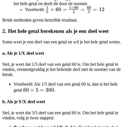
5 =
het hele getal en deelt dit door de noemer.
12
1
1
×
60
60
\frac{1}
×
60
=
=
=
12
Voorbeeld:
5
5
5
{5}
Beide methoden geven hetzelfde resultaat.
\times 60
= \frac{1
2. Het hele getal berekenen als je een deel weet
\times
60}{5} =
Soms weet je een deel van een getal en wil je het hele getal weten.
\frac{60}
a. Als je 1/X deel weet
{5} = 12
Stel, je weet dat 1/5 deel van een getal 60 is. Om het hele getal te
vinden, vermenigvuldig je het bekende deel met de noemer van de
breuk.
Voorbeeld: Als 1/5 deel van een getal 60 is, dan is het hele
60
60
×
5
=
300
getal
.
\times
b. Als je Y/X deel weet
5 =
300
Stel, je weet dat 3/5 deel van een getal 60 is. Om het hele getal te
vinden, volg je twee stappen: