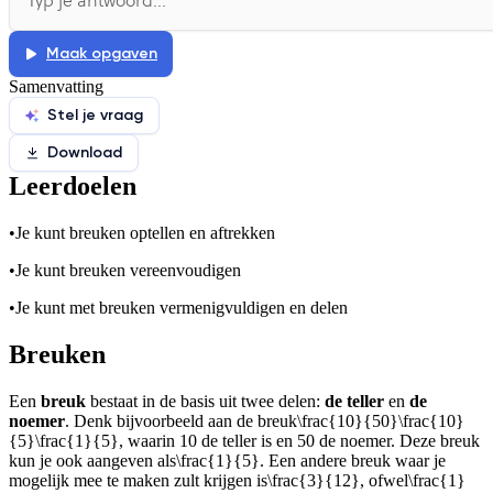
Afspelen werkte niet
Iets anders
Maak opgaven
Samenvatting
Stel je vraag
Download
Leerdoelen
•
Je kunt breuken optellen en aftrekken
•
Je kunt breuken vereenvoudigen
•
Je kunt met breuken vermenigvuldigen en delen
Breuken
Een
breuk
bestaat in de basis uit twee delen:
de teller
en
de
noemer
. Denk bijvoorbeeld aan de breuk
\frac{10}{50}\frac{10}
{5}\frac{1}{5}
, waarin 10 de teller is en 50 de noemer. Deze breuk
kun je ook aangeven als
\frac{1}{5}
. Een andere breuk waar je
mogelijk mee te maken zult krijgen is
\frac{3}{12}
, ofwel
\frac{1}