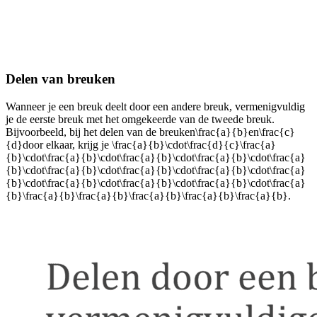
Delen van breuken
Wanneer je een breuk deelt door een andere breuk, vermenigvuldig
je de eerste breuk met het omgekeerde van de tweede breuk.
Bijvoorbeeld, bij het delen van de breuken
\frac{a}{b}
en
\frac{c}
{d}
door elkaar, krijg je
\frac{a}{b}\cdot\frac{d}{c}\frac{a}
{b}\cdot\frac{a}{b}\cdot\frac{a}{b}\cdot\frac{a}{b}\cdot\frac{a}
{b}\cdot\frac{a}{b}\cdot\frac{a}{b}\cdot\frac{a}{b}\cdot\frac{a}
{b}\cdot\frac{a}{b}\cdot\frac{a}{b}\cdot\frac{a}{b}\cdot\frac{a}
{b}\frac{a}{b}\frac{a}{b}\frac{a}{b}\frac{a}{b}\frac{a}{b}
.