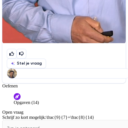
Stel je vraag
Oefenen
Help ons de video te verbeteren
De audio is slecht
De uitleg is onduidelijk
Opgaven (14)
Informatie is onjuist
Er mist informatie
Open vraag
De docent is te langdradig
Schrijf zo kort mogelijk:
\frac{9}{7}+\frac{8}{14}
De uitleg gaat te langzaam
De uitleg gaat te snel