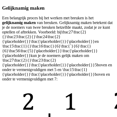
Gelijknamig maken
Een belangrijk proces bij het werken met breuken is het
gelijknamig maken
van breuken. Gelijknamig maken betekent dat
je de noemers van twee breuken hetzelfde maakt, zodat je ze kunt
optellen of aftrekken. Voorbeeld: bij
\frac27\frac{2}
{}\frac23\frac{2}{}\frac24\frac{2}
{\placeholder{}}\frac{\placeholder{}}{\placeholder{}}
en
\frac15\frac{1}{}\frac16\frac{}{6}\frac{`}{6}\frac{}
{6}\frac56\frac{5}{\placeholder{}}\frac{\placeholder{}}
{\placeholder{}}
kun je de noemers gelijk maken om
\frac27\frac{2}{}\frac23\frac{2}
{\placeholder{}}\frac{\placeholder{}}{\placeholder{}}5
boven en
onder te vermenigvuldigen met 5 en
\frac15\frac{1}
{\placeholder{}}\frac{\placeholder{}}{\placeholder{}}
boven en
onder te vermenigvuldigen met 7: