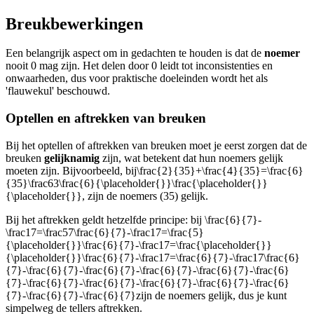
Breukbewerkingen
Een belangrijk aspect om in gedachten te houden is dat de
noemer
nooit 0 mag zijn. Het delen door 0 leidt tot inconsistenties en
onwaarheden, dus voor praktische doeleinden wordt het als
'flauwekul' beschouwd.
Optellen en aftrekken van breuken
Bij het optellen of aftrekken van breuken moet je eerst zorgen dat de
breuken
gelijknamig
zijn, wat betekent dat hun noemers gelijk
moeten zijn. Bijvoorbeeld, bij
\frac{2}{35}
+
\frac{4}{35}
=
\frac{6}
{35}\frac63\frac{6}{\placeholder{}}\frac{\placeholder{}}
{\placeholder{}}
, zijn de noemers (35) gelijk.
Bij het aftrekken geldt hetzelfde principe: bij
\frac{6}{7}-
\frac17=\frac57\frac{6}{7}-\frac17=\frac{5}
{\placeholder{}}\frac{6}{7}-\frac17=\frac{\placeholder{}}
{\placeholder{}}\frac{6}{7}-\frac17=\frac{6}{7}-\frac17\frac{6}
{7}-\frac{6}{7}-\frac{6}{7}-\frac{6}{7}-\frac{6}{7}-\frac{6}
{7}-\frac{6}{7}-\frac{6}{7}-\frac{6}{7}-\frac{6}{7}-\frac{6}
{7}-\frac{6}{7}-\frac{6}{7}
zijn de noemers gelijk, dus je kunt
simpelweg de tellers aftrekken.