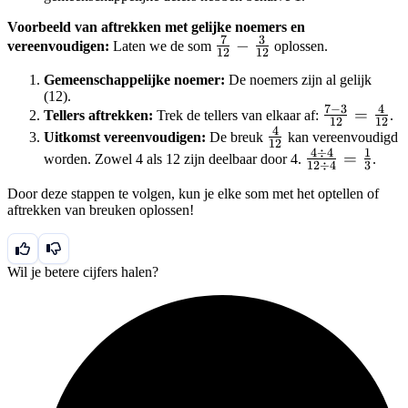
{4}
{4}
Voorbeeld van aftrekken met gelijke noemers en
7
3
\frac{7}
−
vereenvoudigen:
Laten we de som
oplossen.
12
12
{12} -
Gemeenschappelijke noemer:
De noemers zijn al gelijk
\frac{3}
(12).
{12}
7
−
3
4
\frac{7-
=
Tellers aftrekken:
Trek de tellers van elkaar af:
.
12
12
4
3}{12}
\frac{4}
Uitkomst vereenvoudigen:
De breuk
kan vereenvoudigd
12
4
÷
4
1
=
{12}
\frac{4
=
worden. Zowel 4 als 12 zijn deelbaar door 4.
.
12
÷
4
3
\frac{4}
\div 4}
Door deze stappen te volgen, kun je elke som met het optellen of
{12}
{12 \div
aftrekken van breuken oplossen!
4} =
\frac{1}
{3}
Wil je betere cijfers halen?