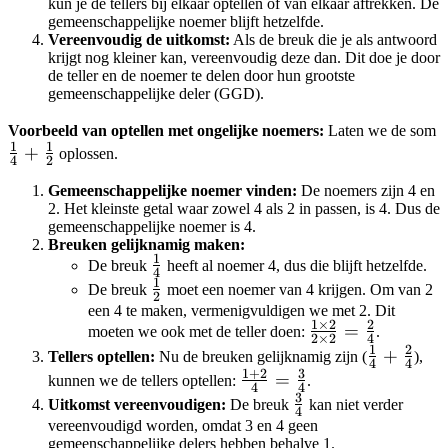
kun je de tellers bij elkaar optellen of van elkaar aftrekken. De
gemeenschappelijke noemer blijft hetzelfde.
Vereenvoudig de uitkomst:
Als de breuk die je als antwoord
krijgt nog kleiner kan, vereenvoudig deze dan. Dit doe je door
de teller en de noemer te delen door hun grootste
gemeenschappelijke deler (GGD).
\
Voorbeeld van optellen met ongelijke noemers:
Laten we de som
1
1
+
{
oplossen.
4
2
\
Gemeenschappelijke noemer vinden:
De noemers zijn 4 en
{
2. Het kleinste getal waar zowel 4 als 2 in passen, is 4. Dus de
gemeenschappelijke noemer is 4.
Breuken gelijknamig maken:
1
\frac{1}
De breuk
heeft al noemer 4, dus die blijft hetzelfde.
4
1
{4}
\frac{1}
De breuk
moet een noemer van 4 krijgen. Om van 2
2
{2}
een 4 te maken, vermenigvuldigen we met 2. Dit
1
×
2
2
\frac{1
=
moeten we ook met de teller doen:
.
2
×
2
4
1
2
\times
\frac{1}
+
Tellers optellen:
Nu de breuken gelijknamig zijn (
),
4
4
2}{2
1
+
2
3
{4} +
\frac{1+2}
=
kunnen we de tellers optellen:
.
4
4
\times
3
\frac{2}
{4} =
\frac{3}
Uitkomst vereenvoudigen:
De breuk
kan niet verder
4
2} =
{4}
\frac{3}
{4}
vereenvoudigd worden, omdat 3 en 4 geen
gemeenschappelijke delers hebben behalve 1.
\frac{2}