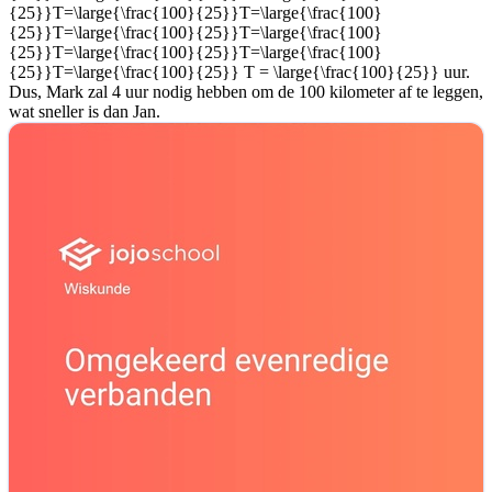
{25}}T=\large{\frac{100}{25}}T=\large{\frac{100}
{25}}T=\large{\frac{100}{25}}T=\large{\frac{100}
{25}}T=\large{\frac{100}{25}}T=\large{\frac{100}
{25}}T=\large{\frac{100}{25}} T = \large{\frac{100}{25}}
uur.
Dus, Mark zal 4 uur nodig hebben om de 100 kilometer af te leggen,
wat sneller is dan Jan.