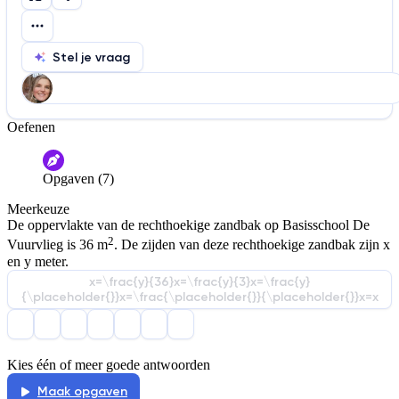
Stel je vraag
Oefenen
Help ons de video te verbeteren
De audio is slecht
De uitleg is onduidelijk
Opgaven (7)
Informatie is onjuist
Er mist informatie
Meerkeuze
De docent is te langdradig
De oppervlakte van de rechthoekige zandbak op Basisschool De
2
Vuurvlieg is 36 m
. De zijden van deze rechthoekige zandbak zijn x
De uitleg gaat te langzaam
De uitleg gaat te snel
en y meter.
Afspelen werkte niet
Iets anders
x=\frac{y}{36}x=\frac{y}{3}x=\frac{y}
{\placeholder{}}x=\frac{\placeholder{}}{\placeholder{}}x=x
Kies één of meer goede antwoorden
Maak opgaven