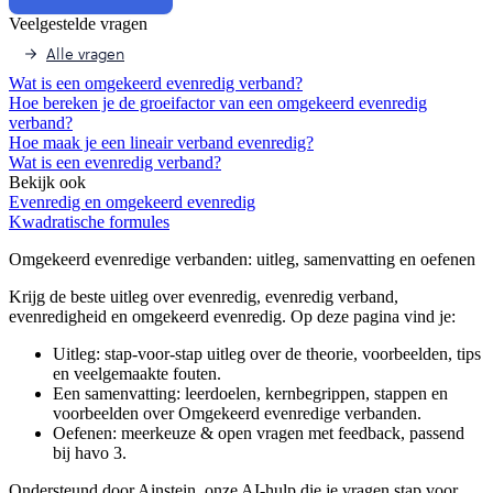
Veelgestelde vragen
Alle vragen
Wat is een omgekeerd evenredig verband?
Hoe bereken je de groeifactor van een omgekeerd evenredig
verband?
Hoe maak je een lineair verband evenredig?
Wat is een evenredig verband?
Bekijk ook
Evenredig en omgekeerd evenredig
Kwadratische formules
Omgekeerd evenredige verbanden
: uitleg, samenvatting en oefenen
Krijg de beste uitleg over evenredig, evenredig verband,
evenredigheid en omgekeerd evenredig.
Op deze pagina vind je:
Uitleg: stap-voor-stap uitleg over de theorie, voorbeelden, tips
en veelgemaakte fouten.
Een samenvatting: leerdoelen, kernbegrippen, stappen en
voorbeelden over
Omgekeerd evenredige verbanden
.
Oefenen: meerkeuze & open vragen met feedback, passend
bij
havo 3
.
Ondersteund door Ainstein, onze AI-hulp die je vragen stap voor