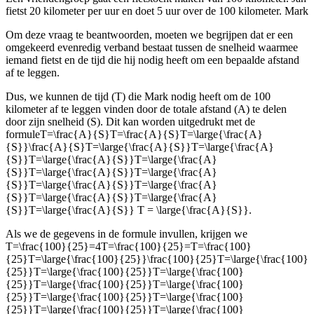
fietst 20 kilometer per uur en doet 5 uur over de 100 kilometer. Mark
Om deze vraag te beantwoorden, moeten we begrijpen dat er een
omgekeerd evenredig verband bestaat tussen de snelheid waarmee
iemand fietst en de tijd die hij nodig heeft om een bepaalde afstand
af te leggen.
Dus, we kunnen de tijd (T) die Mark nodig heeft om de 100
kilometer af te leggen vinden door de totale afstand (A) te delen
door zijn snelheid (S). Dit kan worden uitgedrukt met de
formule
T=\frac{A}{S}T=\frac{A}{S}T=\large{\frac{A}
{S}}\frac{A}{S}T=\large{\frac{A}{S}}T=\large{\frac{A}
{S}}T=\large{\frac{A}{S}}T=\large{\frac{A}
{S}}T=\large{\frac{A}{S}}T=\large{\frac{A}
{S}}T=\large{\frac{A}{S}}T=\large{\frac{A}
{S}}T=\large{\frac{A}{S}}T=\large{\frac{A}
{S}}T=\large{\frac{A}{S}} T = \large{\frac{A}{S}}
.
Als we de gegevens in de formule invullen, krijgen we
T=\frac{100}{25}=4T=\frac{100}{25}=T=\frac{100}
{25}T=\large{\frac{100}{25}}\frac{100}{25}T=\large{\frac{100}
{25}}T=\large{\frac{100}{25}}T=\large{\frac{100}
{25}}T=\large{\frac{100}{25}}T=\large{\frac{100}
{25}}T=\large{\frac{100}{25}}T=\large{\frac{100}
{25}}T=\large{\frac{100}{25}}T=\large{\frac{100}