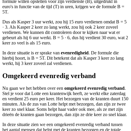
formule willen opstellen voor zijn verdienste (B), uitgedrukt in
euro's in functie van de tijd (T) in uren, krijgen we de formule B =
5T.
Dus als Kasper 3 uur werkt, zou hij 15 euro verdienen omdat B = 5
· 3. Als Kasper 2 keer zo lang werkt, zou hij ook 2 keer zoveel
verdienen. We kunnen dit controleren door te kijken naar wat er
gebeurt als hij 6 uur werkt. B = 5 · 6, dus hij verdient 30 euro, wat 2
keer zo veel is als 15 euro.
In deze situatie is er sprake van
evenredigheid
. De formule die
hierbij hoort, is B = 5T. Dit betekent dat als Kasper 3 keer zo lang
werkt, hij 3 keer zoveel zal verdienen.
Omgekeerd evenredig verband
Nu gaan we het hebben over een
omgekeerd evenredig verband
.
Stel je voor dat Lotte een krantenwijk heeft, ze werkt elke zaterdag
en verdient 25 euro per keer. Het bezorgen van de kranten duurt 150
minuten. Als de zus van Lotte helpt met bezorgen, dan zijn ze twee
keer zo snel klaar. Soms helpt haar vader ook mee, als ze met zijn
drieën de kranten gaan bezorgen, dan zijn ze drie keer zo snel klaar.
In deze situatie zien we een omgekeerd evenredig verband tussen
het aantal mensen dat helpt met de kranten bezorgen en de totale