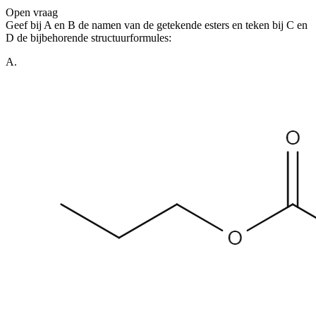
Open vraag
De uitleg gaat te langzaam
De uitleg gaat te snel
Geef bij A en B de namen van de getekende esters en teken bij C en
Afspelen werkte niet
Iets anders
D de bijbehorende structuurformules:
A.