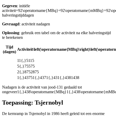
Gegeven
: initiële
activiteit
=92\operatorname{MBq}=92\operatorname{mMBq}=92\
halveringstijd
dagen
Gevraagd
: activiteit na
dagen
Oplossing
: gebruik een tabel om de activiteit na elke halveringstijd
te berekenen
Tijd
Activiteit
\left(\operatorname{MBq}\right)\left(\operat
(dagen)
11{,}5115
5{,}75575
2{,}8752875
1{,}43751{,}4371{,}431{,}4381438
Na
dagen is de activiteit van jood-131 gedaald tot
ongeveer
1{,}438\operatorname{MBq}1{,}438\operatorname{mM
Toepassing: Tsjernobyl
De kernramp in Tsjernobyl in 1986 heeft geleid tot een enorme