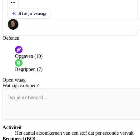
Stel je vraag
Oefenen
Help ons de video te verbeteren
De audio is slecht
De uitleg is onduidelijk
Opgaven (10)
Informatie is onjuist
Er mist informatie
Begrippen (7)
De docent is te langdradig
Open vraag
De uitleg gaat te langzaam
De uitleg gaat te snel
Wat zijn isotopen?
Afspelen werkte niet
Iets anders
Activiteit
Het aantal atoomkernen van een stof dat per seconde vervalt.
Becquerel (BQ)