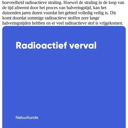
hoeveelheid radioactieve straling. Hoewel de straling in de loop van
de tijd afneemt door het proces van halveringstijd, kan het
duizenden jaren duren voordat het gebied volledig veilig is. Dit
komt doordat sommige radioactieve stoffen zeer lange
halveringstijden hebben en er veel radioactieve stof is vrijgekomen.