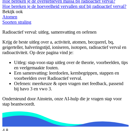
Hoe bereken je de overgebleven massa bij radioactief verval?
Hoe bereken je de hoeveelheid vervallen stof bij radioactief verval?
Bekijk ook
Atomen
Soorten straling
Radioactief verval
: uitleg, samenvatting en oefenen
Krijg de beste uitleg over a, activiteit, atomen, becquerel, bq,
geigerteller, halveringstijd, ioniseren, isotopen, radioactief verval en
radioactiviteit.
Op deze pagina vind je:
Uitleg: stap-voor-stap uitleg over de theorie, voorbeelden, tips
en veelgemaakte fouten.
Een samenvatting: leerdoelen, kernbegrippen, stappen en
voorbeelden over
Radioactief verval
.
Oefenen: meerkeuze & open vragen met feedback, passend
bij
havo 3 en vwo 3
.
Ondersteund door Ainstein, onze AI-hulp die je vragen stap voor
stap beantwoordt.
4,8