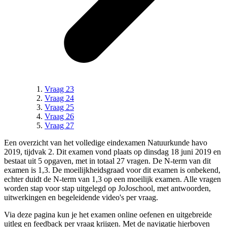
Vraag 23
Vraag 24
Vraag 25
Vraag 26
Vraag 27
Een overzicht van het volledige
eindexamen Natuurkunde havo
2019, tijdvak 2
.
Dit examen vond plaats op dinsdag 18 juni 2019 en
bestaat uit 5 opgaven, met in totaal 27 vragen.
De N-term van dit
examen is
1,3
.
De moeilijkheidsgraad voor dit examen is onbekend,
echter duidt de N-term van 1,3 op een moeilijk examen.
Alle vragen
worden stap voor stap uitgelegd op JoJoschool, met antwoorden,
uitwerkingen en begeleidende video's per vraag.
Via deze pagina kun je het examen online oefenen en uitgebreide
uitleg en feedback per vraag krijgen. Met de navigatie hierboven