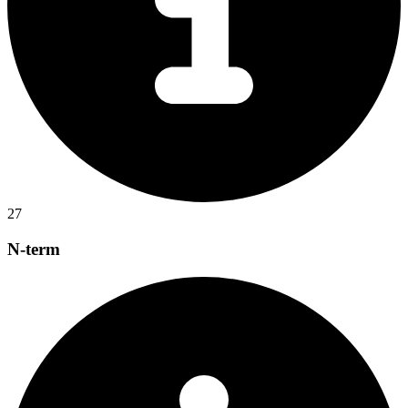
27
N-term