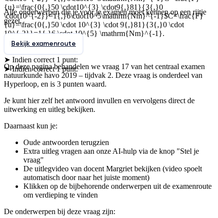
{u}=\frac{0{,}50 \cdot10^{3} \cdot9{,}81}{3{,}0
Alle onderwerpen die je voor je examen moet kennen op een rijtje
\cdot10^{-2}}=1{,}6\cdot10^5\mathrm{Nm}^{-1}$C=\frac{F}
gezet.
{u}=\frac{0{,}50 \cdot 10^{3} \cdot 9{,}81}{3{,}0 \cdot
10^{-2}}=1{,}6 \cdot 10^{5} \mathrm{Nm}^{-1}
.
Bekijk examenroute
➤ Indien correct
1
punt
:
➤ Indien correct
1
punt
:
Op deze pagina behandelen we vraag
17
van het centraal examen
➤ Indien correct
1
punt
:
natuurkunde
havo
2019
–
tijdvak 2
. Deze vraag is onderdeel van
Hyperloop
, en is 3 punten waard
.
Je kunt hier zelf het antwoord invullen en vervolgens direct de
uitwerking en uitleg bekijken.
Daarnaast kun je:
Oude antwoorden terugzien
Extra uitleg vragen aan onze AI-hulp via de knop "Stel je
vraag"
De uitlegvideo
van docent Margriet
bekijken (video spoelt
automatisch door naar het juiste moment)
Klikken op de bijbehorende onderwerpen uit de examenroute
om verdieping te vinden
De onderwerpen bij deze vraag zijn: