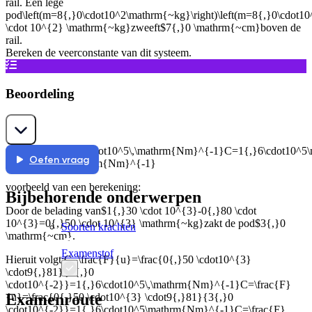
rail. Een lege
pod
\left(m=8{,}0\cdot10^2\mathrm{~kg}\right)\left(m=8{,}0\cdot
\cdot 10^{2} \mathrm{~kg}
zweeft
$7{,}0 \mathrm{~cm}
boven de
rail.
Bereken de veerconstante van dit systeem.
Beoordeling
uitkomst:
C=1{,}6\cdot10^5\,\mathrm{Nm}^{-1}C=1{,}6\cdot10^
Oefen vraag
\cdot 10^{5} \mathrm{Nm}^{-1}
voorbeeld van een berekening:
Bijbehorende onderwerpen
Door de belading van
$1{,}30 \cdot 10^{3}-0{,}80 \cdot
10^{3}=0{,}50 \cdot 10^{3} \mathrm{~kg}
zakt de pod
$3{,}0
Soorten krachten
\mathrm{~cm}
.
Examenstof
Hieruit volgt:
C=\frac{F}{u}=\frac{0{,}50 \cdot10^{3}
\cdot9{,}81}{3{,}0
\cdot10^{-2}}=1{,}6\cdot10^5\,\mathrm{Nm}^{-1}C=\frac{F}
Examenroute
{u}=\frac{0{,}50 \cdot10^{3} \cdot9{,}81}{3{,}0
\cdot10^{-2}}=1{,}6\cdot10^5\mathrm{Nm}^{-1}C=\frac{F}