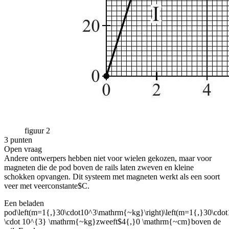
figuur 2
3 punten
Open vraag
Andere ontwerpers hebben niet voor wielen gekozen, maar voor
magneten die de pod boven de rails laten zweven en kleine
schokken opvangen. Dit systeem met magneten werkt als een soort
veer met veerconstante
$C
.
Een beladen
pod
\left(m=1{,}30\cdot10^3\mathrm{~kg}\right)\left(m=1{,}30\cd
\cdot 10^{3} \mathrm{~kg}
zweeft
$4{,}0 \mathrm{~cm}
boven de