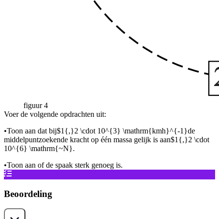
figuur 4
Voer de volgende opdrachten uit:
•
Toon aan dat bij
$1{,}2 \cdot 10^{3} \mathrm{kmh}^{-1}
de
middelpuntzoekende kracht op één massa gelijk is aan
$1{,}2 \cdot
10^{6} \mathrm{~N}
.
•
Toon aan of de spaak sterk genoeg is.
Beoordeling