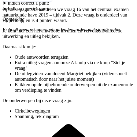
➤ Indien correct
1
punt
:
➤ Indien correct
1
punt
:
Op deze pagina behandelen we vraag
16
van het centraal examen
natuurkunde
havo
2019
–
tijdvak 2
. Deze vraag is onderdeel van
Opmerking
Hyperloop
, en is 4 punten waard
.
Er hoeft geen rekening gehouden te worden met significantie.
Je kunt hier zelf het antwoord invullen en vervolgens direct de
uitwerking en uitleg bekijken.
Daarnaast kun je:
Oude antwoorden terugzien
Extra uitleg vragen aan onze AI-hulp via de knop "Stel je
vraag"
De uitlegvideo
van docent Margriet
bekijken (video spoelt
automatisch door naar het juiste moment)
Klikken op de bijbehorende onderwerpen uit de examenroute
om verdieping te vinden
De onderwerpen bij deze vraag zijn:
Cirkelbewegingen
Spanning, rek-diagram