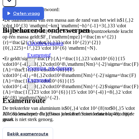
voorbeeld van een antwoord:
Oefen vraag
•
De baansnelheid van een massa aan de rand van het wiel is
$1{,}2
\cdot 10^{3} \mathrm{~km} \mathrm{~h}^{-1}=3{,}33 \cdot
Bijbehorende onderwerpen
10^{2} \mathrm{~ms}^{-1}
. Voor de middelpuntzoekende kracht
op één massa geldt:
$F_{\mathrm{mpz}}=\frac{m v^{2}}
{r}=\frac{2{,}5 \cdot(3{,}33 \cdot 10^{2})^{2}}
Cirkelbewegingen
{0{,}225}=1{,}23 \cdot 10^{6} \mathrm{~N}
.
Examenstof
•
Er geldt:
\sigma=\frac{F}{A}=\frac{1{,}23 \cdot10^{6}}{15
\cdot10^{-4}}=8{,}2\cdot10^8\,\mathrm{Nm}^{-2}\sigma=\frac{F}
Spanning, rek-diagram
{A}=\frac{1{,}23 \cdot10^{6}}{15
\cdot10^{-4}}=8{,}2\cdot10^8\mathrm{Nm}^{-2}\sigma=\frac{F}
Examenstof
{A}=\frac{1{,}23 \cdot10^{6}}{15
\cdot10^{-4}}=8{,}2\cdot10^8\mathrm{Nm}^{-2}$\sigma=\frac{F}
{A}=\frac{1{,}23 \cdot 10^{6}}{15 \cdot 10^{-4}}=8{,}2 \cdot
10^{8} \mathrm{Nm}^{-2}
.
Examenroute
De treksterkte van aluminium is
$0{,}4 \cdot 10^{8}
tot
$0{,}5 \cdot
Alle onderwerpen die je voor je examen moet kennen op een rijtje
10^{8} \mathrm{~Pa}
(Binas tabel 8 of Sciencedata blz 40), dus de
gezet.
spaak is niet sterk genoeg.
➤ Indien correct
1
punt
:
Bekijk examenroute
➤ Indien correct
1
punt
: