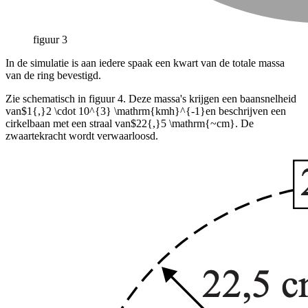
figuur 3
In de simulatie is aan iedere spaak een kwart van de totale massa
van de ring bevestigd.
Zie schematisch in figuur 4. Deze massa's krijgen een baansnelheid
van
$1{,}2 \cdot 10^{3} \mathrm{kmh}^{-1}
en beschrijven een
cirkelbaan met een straal van
$22{,}5 \mathrm{~cm}
. De
zwaartekracht wordt verwaarloosd.