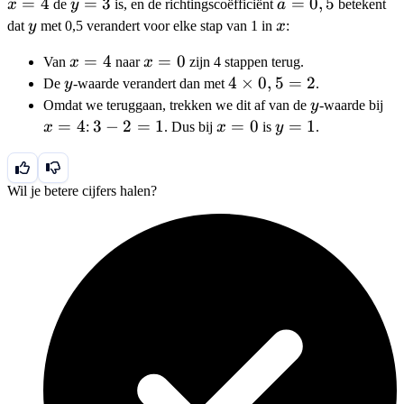
=
4
y=3
=
3
a=0,5
=
0
,
5
x
de
y
is, en de richtingscoëfficiënt
a
betekent
y
x
dat
y
met 0,5 verandert voor elke stap van 1 in
x
:
x=4
=
4
x=0
=
0
Van
x
naar
x
zijn 4 stappen terug.
y
4
4
×
0
,
5
=
2
De
y
-waarde verandert dan met
.
\times
y
x
Omdat we teruggaan, trekken we dit af van de
y
-waarde bij
0,5 =
=
4
3
3
−
2
=
1
x=0
=
0
y=1
=
1
x
:
. Dus bij
x
is
y
.
2
-
2
=
Wil je betere cijfers halen?
1