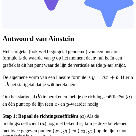
Antwoord van Ainstein
Het startgetal (ook wel begingetal genoemd) van een lineaire
y
x
formule is de waarde van
y
op het moment dat
x
nul is. In een
y
grafiek is dit het punt waar de lijn de verticale as (de
y
-as) snijdt.
y
=
+
De algemene vorm van een lineaire formule is
y
a
x
b
. Hierin
=
b
is
b
het startgetal dat je wilt berekenen.
ax
b
a
Om het startgetal (
b
) te berekenen, heb je de richtingscoëfficiënt (
a
)
+
x
y
en één punt op de lijn (een
x
- en
y
-waarde) nodig.
b
a
Stap 1: Bepaal de richtingscoëfficiënt (
a
)
Als de
a
richtingscoëfficiënt (
a
) nog niet bekend is, kun je deze berekenen
(x_1,
(
,
)
(x_2,
(
,
)
a =
=
met twee gegeven punten
x
y
en
x
y
op de lijn:
a
1
1
2
2
verandering in
−