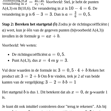
y_1)
y_2)
\frac{\
y
y
y
=
2
1
Voorbeeld:
Stel, je hebt de punten
verandering in
−
x
x
x
2
1
in } y}
x
10
10
−
4
=
6
A(4,3) en B(10,6). De verandering in
x
is
. De
{\text{
3
-
y
6
6
−
3
=
3
a =
=
=
0
,
5
verandering in
y
is
. Dan is
a
.
6
x} = \f
4
-
\frac{3}
{x_2 - 
b
Stap 2: Bereken het startgetal (
b
)
Zodra je de richtingscoëfficiënt (
=
3
{6} =
a
) weet, kun je één van de gegeven punten (bijvoorbeeld A(4,3))
6
=
0,5
y
=
+
invullen in de formule
y
a
x
b
.
3
=
Voorbeeld:
We weten:
ax
+
a
=
0
,
5
De richtingscoëfficiënt
a
.
b
=
x
=
4
y
=
3
Punt A(4,3), dus
x
en
y
.
0,5
=
=
3 =
3
=
0
,
5
⋅
4
+
Vul deze waarden in de formule in:
b
Reken het
4
3
0,5
3
3
=
2
+
b
product uit:
b
Om
b
te vinden, trek je 2 af van beide
\cdot
=
3
3
−
2
=
b
=
1
kanten van de vergelijking:
b
b
4 + b
2
-
=
b
x=0
=
0
y
Het startgetal
b
is dus 1. Dit betekent dat als
x
, de
y
-waarde 1
+
2
1
is.
b
=
b
x
Je kunt dit ook intuïtief controleren door "terug te rekenen". Als bij