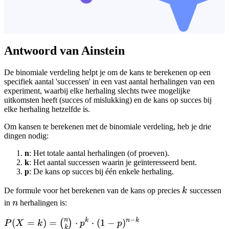
Antwoord van Ainstein
De binomiale verdeling helpt je om de kans te berekenen op een
specifiek aantal 'successen' in een vast aantal herhalingen van een
experiment, waarbij elke herhaling slechts twee mogelijke
uitkomsten heeft (succes of mislukking) en de kans op succes bij
elke herhaling hetzelfde is.
Om kansen te berekenen met de binomiale verdeling, heb je drie
dingen nodig:
n
: Het totale aantal herhalingen (of proeven).
k
: Het aantal successen waarin je geïnteresseerd bent.
p
: De kans op succes bij één enkele herhaling.
k
De formule voor het berekenen van de kans op precies
k
successen
n
in
n
herhalingen is:
−
n
k
n
k
P(X=k) =
(
=
)
=
⋅
⋅
(
1
−
)
(
)
P
X
k
p
p
k