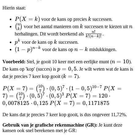
\binom{n}
Hierin staat:
{k} \cdot
p^k \cdot
P(X=k)
(
=
)
k
P
X
k
voor de kans op precies
k
successen.
(1-p)^{n-
n
\binom{n}
k
n
(
)
voor het aantal manieren om
k
successen te kiezen uit
n
k
k}
!
{k}
n
\frac{n!}
herhalingen. Dit wordt berekend als
.
!
(
−
)!
k
n
k
{k!(n-
k
p^k
k
p
voor de kans op
k
successen.
k)!}
−
n
k
(1-
(
1
−
)
n-
−
p
voor de kans op
n
k
mislukkingen.
p)^{n-
k
n=10
=
10
Voorbeeld:
Stel, je gooit 10 keer met een eerlijke munt (
n
).
k}
p=0,5
=
0
,
5
De kans op 'kop' (succes) is
p
. Je wilt weten wat de kans is
k=7
=
7
dat je precies 7 keer kop gooit (
k
).
10
7
10
−
7
P(X=7) =
P(X=7) =
(
=
7
)
=
⋅
(
0
,
5
)
⋅
(
1
−
0
,
5
)
(
=
(
)
P
X
P
X
7
10
7
3
\binom{10}
\binom{10}
P(X=7)
7
)
=
⋅
(
0
,
5
)
⋅
(
0
,
5
)
(
=
7
)
=
120
⋅
(
)
P
X
7
{7} \cdot
{7} \cdot
= 120
0
,
0078125
⋅
0
,
125
P(X=7)
(
=
7
)
=
0
,
1171875
P
X
(0,5)^7
(0,5)^7
\cdot
=
De kans dat je precies 7 keer kop gooit, is dus ongeveer 11,72%.
\cdot (1-
\cdot
0,0078125
0,1171875
0,5)^{10-7}
(0,5)^3
\cdot
Gebruik van je grafische rekenmachine (GR):
Je kunt deze
0,125
kansen ook snel berekenen met je GR: