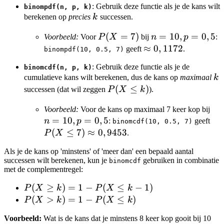
: Gebruik deze functie als je de kans wilt
binompdf(n, p, k)
k
berekenen op
precies
k
successen.
P(X=7)
(
=
7
)
n=10,
=
10
,
=
0
,
5
Voorbeeld:
Voor
P
X
bij
n
p
:
p=0,5
\approx
≈
0
,
1172
geeft
.
binompdf(10, 0.5, 7)
0,1172
: Gebruik deze functie als je de
binomcdf(n, p, k)
k
cumulatieve kans wilt berekenen, dus de kans op
maximaal
k
P(X
(
≤
)
successen (dat wil zeggen
P
X
k
).
\le
n=
Voorbeeld:
Voor de kans op maximaal 7 keer kop bij
k)
=
10
,
=
0
,
5
P(X
p=
n
p
:
geeft
binomcdf(10, 0.5, 7)
7)
(
≤
7
)
≈
0
,
9453
P
X
.
\a
Als je de kans op 'minstens' of 'meer dan' een bepaald aantal
0,9
successen wilt berekenen, kun je
gebruiken in combinatie
binomcdf
met de complementregel:
P(X
(
≥
)
=
1
−
(
≤
−
1
)
P
X
k
P
X
k
\ge
P(X
(
>
)
=
1
−
(
≤
)
P
X
k
P
X
k
k)
>
Voorbeeld:
Wat is de kans dat je minstens 8 keer kop gooit bij 10
= 1
k)