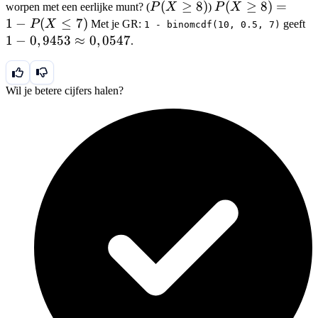
P(X
(
≥
8
)
P(X
(
≥
8
)
=
worpen met een eerlijke munt? (
P
X
)
P
X
-
= 1
\ge
\ge
1
−
(
≤
7
)
1 
P
X
Met je GR:
geeft
1 - binomcdf(10, 0.5, 7)
P(X
-
8)
8)
0,
1
−
0
,
9453
≈
0
,
0547
.
\le
P(X
= 1
\
k-1)
\le
-
0,
k)
P(X
Wil je betere cijfers halen?
\le
7)