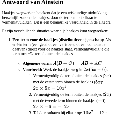
Antwoord van Ainstein
Haakjes wegwerken betekent dat je een wiskundige uitdrukking
herschrijft zonder de haakjes, door de termen met elkaar te
vermenigvuldigen. Dit is een belangrijke vaardigheid in de algebra.
Er zijn verschillende situaties waarin je haakjes kunt wegwerken:
Een term voor de haakjes (distributieve eigenschap):
Als
er één term (een getal of een variabele, of een combinatie
daarvan) direct voor de haakjes staat, vermenigvuldig je die
term met
elke
term binnen de haakjes.
A(B+C)
(
+
)
=
+
Algemene vorm:
A
B
C
A
B
A
C
= AB +
2x(5x-
2
(
5
−
6
)
Voorbeeld:
Werk de haakjes weg in
x
x
.
AC
6)
2x
2
Vermenigvuldig de term buiten de haakjes (
x
)
5x
5
2x
met de eerste term binnen de haakjes (
x
):
2
\time
2
×
5
=
10
x
x
x
5x =
2x
2
Vermenigvuldig de term buiten de haakjes (
x
)
10x^2
-6
−
6
2x
met de tweede term binnen de haakjes (
):
2
×
−
6
=
−
12
\tim
x
x
2
-6 =
10x^2
10
−
12
Tel de resultaten bij elkaar op:
x
x