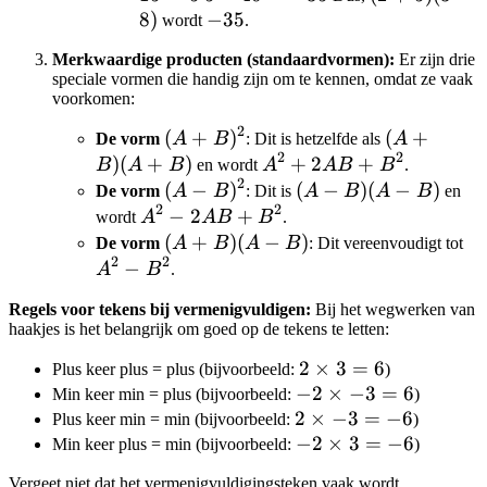
8
)
40
-35
−
35
=
15
(3-8)
15
wordt
.
=
-10
-
=
Merkwaardige producten (standaardvormen):
Er zijn drie
-35
40
5
speciale vormen die handig zijn om te kennen, omdat ze vaak
voorkomen:
2
(A+B)^2
(
+
)
(A+B)
(
+
De vorm
A
B
: Dit is hetzelfde als
A
2
2
(A+B)
)
(
+
)
A^2+2AB+B^2
+
2
+
B
A
B
en wordt
A
A
B
B
.
2
(A-
(
−
)
(A-
(
−
)
(
−
)
De vorm
A
B
: Dit is
A
B
A
B
en
2
2
B)^2
B)
A^2-
−
2
+
wordt
A
A
B
B
.
(A-
2AB+B^2
(A+B)
(
+
)
(
−
)
A^
De vorm
A
B
A
B
: Dit vereenvoudigt tot
B)
2
2
(A-B)
B
−
A
B
.
Regels voor tekens bij vermenigvuldigen:
Bij het wegwerken van
haakjes is het belangrijk om goed op de tekens te letten:
2
2
×
3
=
6
Plus keer plus = plus (bijvoorbeeld:
)
-2
−
\times
2
×
−
3
=
6
Min keer min = plus (bijvoorbeeld:
)
2
2
\times
3 = 6
×
−
3
=
−
6
Plus keer min = min (bijvoorbeeld:
)
\times
-3 = 6
-2
−
2
×
3
=
−
6
Min keer plus = min (bijvoorbeeld:
)
-3 =
\times
Vergeet niet dat het vermenigvuldigingsteken vaak wordt