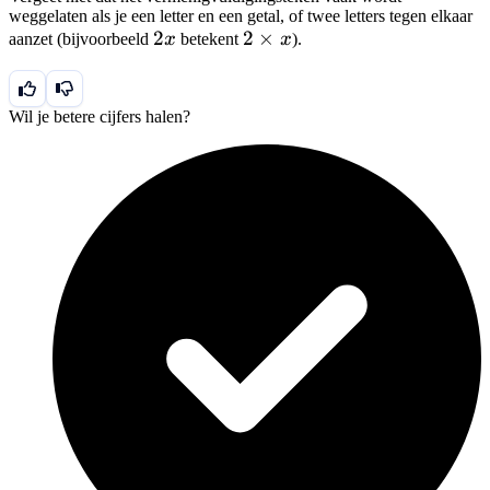
-6
3 = -6
weggelaten als je een letter en een getal, of twee letters tegen elkaar
2x
2
2
2
×
aanzet (bijvoorbeeld
x
betekent
x
).
\times
x
Wil je betere cijfers halen?