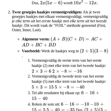
2
-12x
- 12x
2x(5x-
2
(
5
−
6
)
10x^2
10
−
12
Dus,
x
x
wordt
x
x
.
6)
- 12x
Twee groepjes haakjes vermenigvuldigen:
Als je twee
groepjes haakjes met elkaar vermenigvuldigt, vermenigvuldig
je
elke term uit het eerste haakje met elke term uit het tweede
haakje
. Dit wordt vaak de "FOIL"-methode genoemd (First,
Outer, Inner, Last).
(A+B)
(
+
)
(
+
)
=
+
Algemene vorm:
A
B
C
D
A
C
(C+D)
+
+
A
D
BC
B
D
= AC
(2+5)
(
2
+
5
)
(
3
−
8
)
Voorbeeld:
Werk de haakjes weg in
+ AD
.
(3-8)
Vermenigvuldig de eerste term van het eerste
+ BC
2
haakje (2) met elke term van het tweede haakje:
+ BD
2
×
3
=
6
2
2
×
−
8
=
−
16
\t
Vermenigvuldig de tweede term van het eerste
\times
3 
5
haakje (5) met elke term van het tweede haakje:
-8 =
5
×
3
=
15
5
5
×
−
8
=
−
40
\t
-16
\times
6
6
−
16
+
3 
Tel alle resultaten bij elkaar op:
15
−
40
-8 =
-
15
-40
6 -
6
−
16
=
−
16
10
-10
−
10
+
Reken de som uit:
15
=
5
5 -
5
−
40
16
=
−
35
+
(2+5)
(
2
+
+
5
)
(
3
−
Dus,