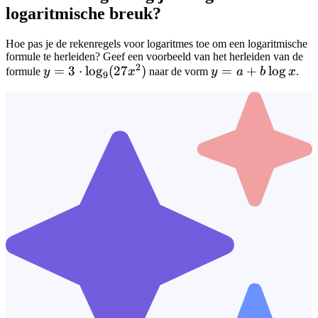
logaritmische breuk?
Hoe pas je de rekenregels voor logaritmes toe om een logaritmische
formule te herleiden? Geef een voorbeeld van het herleiden van de
2
y = 3 \cdot
=
3
⋅
lo
g
(
27
)
y =
=
+
lo
g
formule
y
x
naar de vorm
y
a
b
x
.
9
\log_9(27x^2)
a +
b
\log
x