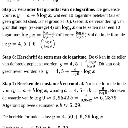
9
9
(3
4,5 +
Stap 5: Verander het grondtal van de logaritme.
De gewenste
\cdot
6
y =
=
+
lo
g
vorm is
y
a
b
x
, wat een 10-logaritme betekent (als er
2)
\cdot
a +
geen grondtal staat, is het grondtal 10). Gebruik de verandering van
\cdot
\log_9
\log_9
lo
g
grondtal-regel (rekenregel 4) om
x
om te zetten naar een 10-
b
9
\log_9
x
l
o
g
l
o
g
x
x
\log_9 x =
\frac{\log
x
lo
g
=
\log
10
logaritme:
x
(of korter:
) Vul dit in de formule
9
x
l
o
g
9
l
o
g
9
10
\frac{\log_{10}
x}{\log
(
)
x
y = 4,5 + 6
l
o
g
x
=
4
,
5
+
6
⋅
in:
y
x}{\log_{10}
9}
l
o
g
9
\cdot
9}
\left(\frac{\log
6
6
Stap 6: Herschrijf de term met de logaritme.
De
kan in de teller
x}{\log
6
⋅
l
o
g
x
y = 4,5
=
4
,
5
+
van de breuk geplaatst worden:
y
Dit kan ook
l
o
g
9
9}\right)
+
6
y = 4,5
=
4
,
5
+
⋅
lo
g
geschreven worden als:
y
x
l
o
g
9
\frac{6
+
\cdot
b
Stap 7: Bereken de constante
b
en rond af.
Nu is de formule in de
\frac{6}
6
\log x}
y =
=
+
lo
g
a
=
4
,
5
b =
=
{\log 9}
vorm
y
a
b
x
, waarbij
a
en
b
. Bereken
l
o
g
9
{\log
a +
=
\frac{6}
6
\cdot
b
\log 9
lo
g
9
≈
0
,
9542
b =
=
≈
6
,
2879
de waarde van
b
:
b
0
,
9542
9}
b
4,5
{\log 9}
\log x
\approx
\frac{6}
b
≈
6
,
29
Afgerond op twee decimalen is
b
.
\log
0,9542
{0,9542}
\approx
x
y =
=
4
,
50
+
6
,
29
lo
g
\approx
De herleide formule is dus:
y
x
6,29
4,50
6,2879