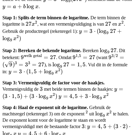
9
B
A
\log_9(27x^2)
y =
=
+
lo
g
y
a
b
x
.
a +
Stap 1: Splits de term binnen de logaritme.
De term binnen de
b
2
2
27x^2
27
27
27
x^2
logaritme is
x
, wat een vermenigvuldiging is van
en
x
.
\log
y = 3
=
3
⋅
(
lo
g
27
+
Gebruik de productregel (rekenregel 1):
y
9
x
2
\cdot
lo
g
)
x
9
(\log_9
\log_9
lo
g
27
Stap 2: Bereken de bekende logaritme.
Bereken
. Dit
27 +
9
welk getal
1
,
5
3/2
9^{\text{welk
9^{1,5}
27
9^{3/2} 
9
=
27
9
=
27
9
=
betekent:
. Omdat
(want
\log_9
3
3
getal}} = 27
= 27
(\sqrt{9})
\log_9
(
9
)
=
3
=
27
lo
g
27
=
1
,
5
), is
. Vul dit in de formule
x^2)
9
2
= 3^3 = 2
27 =
y = 3
=
3
⋅
(
1
,
5
+
lo
g
)
in:
y
x
9
1,5
\cdot
Stap 3: Vermenigvuldig de factor voor de haakjes.
(1,5 +
3
3
y = (3
=
Vermenigvuldig de
met beide termen binnen de haakjes:
y
\log_9
2
2
\cdot
(
3
⋅
1
,
5
)
+
(
3
⋅
lo
g
)
y =
=
4
,
5
+
3
⋅
lo
g
x
y
x
9
9
x^2)
1,5) +
4,5 +
Stap 4: Haal de exponent uit de logaritme.
Gebruik de
(3
3
2
2
^2
\log_9
lo
g
machtsregel (rekenregel 3) om de exponent
uit
x
te halen.
9
\cdot
\cdot
x^2
De exponent komt voor de logaritme te staan en wordt
\log_9
\log_9
3
3
y =
=
4
,
5
+
(
3
⋅
2
)
⋅
vermenigvuldigd met de bestaande factor
:
y
x^2)
x^2
4,5 +
lo
g
y =
=
4
,
5
+
6
⋅
lo
g
x
y
x