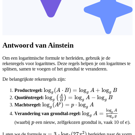
Antwoord van Ainstein
Om een logaritmische formule te herleiden, gebruik je de
rekenregels voor logaritmes. Deze regels helpen je om logaritmes te
splitsen, samen te voegen of het grondtal te veranderen.
De belangrijkste rekenregels zijn:
\log_g
lo
g
(
⋅
)
=
lo
g
+
lo
g
Productregel:
A
B
A
B
g
g
g
(A
A
\log_g
lo
g
=
lo
g
−
lo
g
(
)
Quotiëntregel:
A
B
g
g
g
B
\cdot
\left(\frac{A}
p
\log_g
lo
g
(
)
=
⋅
lo
g
Machtsregel:
A
p
A
g
g
B) =
{B}\right) =
l
o
g
(A^p)
A
\log_g A =
lo
g
=
p
Verandering van grondtal-regel:
A
l
o
g
g
g
\log_g
\log_g A -
= p
\frac{\log_p
p
p
e
(waarbij
p
een nieuw, zelfgekozen grondtal is, vaak 10 of
e
).
A +
\log_g B
\cdot
A}{\log_p
\log_g
\log_g
g}
2
y = 3 \cdot
=
3
⋅
lo
g
(
27
)
Laten we de formule
y
x
herleiden naar de vorm