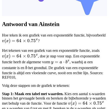
Antwoord van Ainstein
v
Hoe teken ik een grafiek van een exponentiële functie, bijvoorbeeld
x
(
)
=
64
×
0.7
5
6
v
x
?
\
v(x)
Het tekenen van een grafiek van een exponentiële functie, zoals
0
x
(
)
=
64
×
0.7
5
64
v
x
, doe je stap voor stap. Een exponentiële
\tim
x
y = a
=
⋅
a
functie heeft de algemene vorm
y
a
b
, waarbij
a
een
0.75
\cdot
b
constante is en
b
het grondtal. De grafiek van een exponentiële
b^x
functie is altijd een vloeiende curve, nooit een rechte lijn. Sources:
REF010,
Volg deze stappen om de grafiek te tekenen:
Stap 1: Maak een tabel met waarden.
Kies een aantal x-waarden
binnen het gevraagde bereik en bereken de bijbehorende y-waarden
x
v(x) =
(
)
=
64
×
0.7
5
met behulp van de functie. Voor de functie
v
x
64
en x-waarden van 0 tot en met 8, bereken je de y-waarden als volgt: