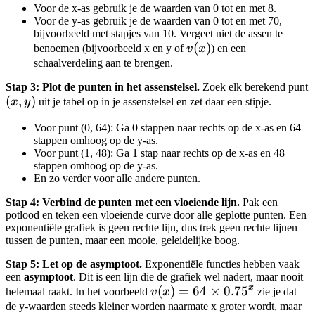
Voor de x-as gebruik je de waarden van 0 tot en met 8.
Voor de y-as gebruik je de waarden van 0 tot en met 70,
bijvoorbeeld met stapjes van 10. Vergeet niet de assen te
v(x)
(
)
benoemen (bijvoorbeeld x en y of
v
x
) en een
schaalverdeling aan te brengen.
Stap 3: Plot de punten in het assenstelsel.
Zoek elk berekend punt
(x,
(
,
)
x
y
uit je tabel op in je assenstelsel en zet daar een stipje.
y)
Voor punt (0, 64): Ga 0 stappen naar rechts op de x-as en 64
stappen omhoog op de y-as.
Voor punt (1, 48): Ga 1 stap naar rechts op de x-as en 48
stappen omhoog op de y-as.
En zo verder voor alle andere punten.
Stap 4: Verbind de punten met een vloeiende lijn.
Pak een
potlood en teken een vloeiende curve door alle geplotte punten. Een
exponentiële grafiek is geen rechte lijn, dus trek geen rechte lijnen
tussen de punten, maar een mooie, geleidelijke boog.
Stap 5: Let op de asymptoot.
Exponentiële functies hebben vaak
een
asymptoot
. Dit is een lijn die de grafiek wel nadert, maar nooit
x
v(x) =
(
)
=
64
×
0.7
5
helemaal raakt. In het voorbeeld
v
x
zie je dat
64
de y-waarden steeds kleiner worden naarmate x groter wordt, maar