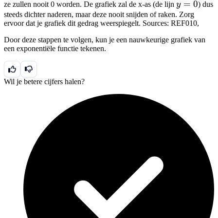
y=0
=
0
ze zullen nooit 0 worden. De grafiek zal de x-as (de lijn
y
) dus
\times
steeds dichter naderen, maar deze nooit snijden of raken. Zorg
0.75^x
ervoor dat je grafiek dit gedrag weerspiegelt. Sources: REF010,
Door deze stappen te volgen, kun je een nauwkeurige grafiek van
een exponentiële functie tekenen.
Wil je betere cijfers halen?