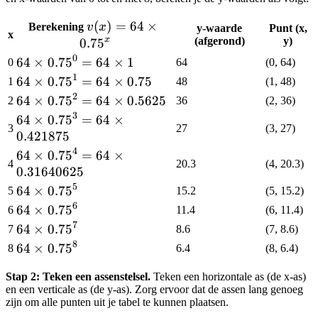
\times
v(x) =
(
)
=
64
×
Berekening
v
x
y-waarde
Punt (x,
0.75^x
x
64
(afgerond)
y)
x
0.7
5
\times
0
64
64
×
0.7
5
=
64
×
1
0
64
(0, 64)
0.75^x
\times
1
64
64
×
0.7
5
=
64
×
0.75
1
48
(1, 48)
0.75^0
\times
2
64
64
×
0.7
5
=
64
×
0.5625
2
36
(2, 36)
= 64
0.75^1
\times
3
64
64
×
0.7
5
=
64
×
\times
3
27
(3, 27)
= 64
0.75^2
\times
0.421875
1
\times
= 64
0.75^3 =
4
64 \times
64
×
0.7
5
=
64
×
0.75
4
20.3
(4, 20.3)
\times
64
0.75^4 =
0.31640625
0.5625
\times
64 \times
5
64
64
×
0.7
5
5
15.2
(5, 15.2)
0.421875
0.31640625
\times
6
64
64
×
0.7
5
6
11.4
(6, 11.4)
0.75^5
\times
7
64
64
×
0.7
5
7
8.6
(7, 8.6)
0.75^6
\times
8
64
64
×
0.7
5
8
6.4
(8, 6.4)
0.75^7
\times
Stap 2: Teken een assenstelsel.
Teken een horizontale as (de x-as)
0.75^8
en een verticale as (de y-as). Zorg ervoor dat de assen lang genoeg
zijn om alle punten uit je tabel te kunnen plaatsen.