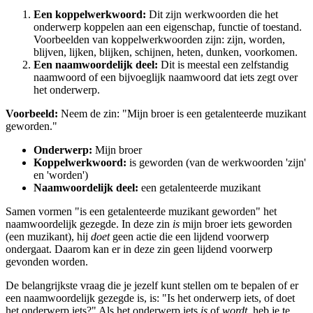
Een koppelwerkwoord:
Dit zijn werkwoorden die het
onderwerp koppelen aan een eigenschap, functie of toestand.
Voorbeelden van koppelwerkwoorden zijn: zijn, worden,
blijven, lijken, blijken, schijnen, heten, dunken, voorkomen.
Een naamwoordelijk deel:
Dit is meestal een zelfstandig
naamwoord of een bijvoeglijk naamwoord dat iets zegt over
het onderwerp.
Voorbeeld:
Neem de zin: "Mijn broer is een getalenteerde muzikant
geworden."
Onderwerp:
Mijn broer
Koppelwerkwoord:
is geworden (van de werkwoorden 'zijn'
en 'worden')
Naamwoordelijk deel:
een getalenteerde muzikant
Samen vormen "is een getalenteerde muzikant geworden" het
naamwoordelijk gezegde. In deze zin
is
mijn broer iets geworden
(een muzikant), hij
doet
geen actie die een lijdend voorwerp
ondergaat. Daarom kan er in deze zin geen lijdend voorwerp
gevonden worden.
De belangrijkste vraag die je jezelf kunt stellen om te bepalen of er
een naamwoordelijk gezegde is, is: "Is het onderwerp iets, of doet
het onderwerp iets?" Als het onderwerp iets
is
of
wordt
, heb je te