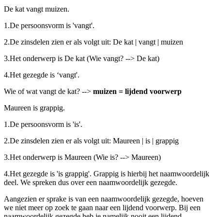
De kat vangt muizen.
1.
De persoonsvorm is 'vangt'.
2.
De zinsdelen zien er als volgt uit: De kat | vangt | muizen
3.
Het onderwerp is De kat (Wie vangt? --> De kat)
4.
Het gezegde is ‘vangt'.
Wie of wat vangt de kat? -->
muizen = lijdend voorwerp
Maureen is grappig.
1.
De persoonsvorm is 'is'.
2.
De zinsdelen zien er als volgt uit: Maureen | is | grappig
3.
Het onderwerp is Maureen (Wie is? --> Maureen)
4.
Het gezegde is 'is grappig'. Grappig is hierbij het naamwoordelijk
deel. We spreken dus over een naamwoordelijk gezegde.
Aangezien er sprake is van een naamwoordelijk gezegde, hoeven
we niet meer op zoek te gaan naar een lijdend voorwerp. Bij een
naamwoordelijk gezegde heb je namelijk nooit een lijdend