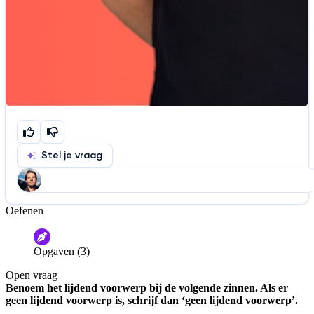
Stel je vraag
Oefenen
Help ons de video te verbeteren
De audio is slecht
De uitleg is onduidelijk
Opgaven (3)
Informatie is onjuist
Er mist informatie
Open vraag
De docent is te langdradig
Benoem het lijdend voorwerp bij de volgende zinnen. Als er
geen lijdend voorwerp is, schrijf dan ‘geen lijdend voorwerp’.
De uitleg gaat te langzaam
De uitleg gaat te snel