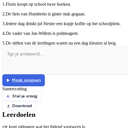
1.
Floris koopt op school twee boeken.
Afspelen werkte niet
Iets anders
2.
De fiets van Humberto is gister stuk gegaan.
3.
Iedere dag drinkt juf Hester een kopje koffie op het schoolplein.
4.
De vader van Jan-Willem is politieagent.
5.
De stiften van de leerlingen waren na een dag kleuren al leeg.
Maak opgaven
Samenvatting
Stel je vraag
Download
Leerdoelen
•
Je kunt uitleggen wat het lijdend voorwerp is.