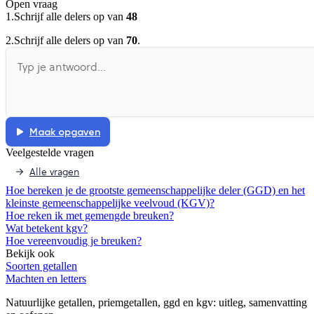
Open vraag
De docent is te langdradig
1.
Schrijf alle delers op van
48
De uitleg gaat te langzaam
De uitleg gaat te snel
2.
Schrijf alle delers op van
70
.
Afspelen werkte niet
Iets anders
Maak opgaven
Veelgestelde vragen
Alle vragen
Hoe bereken je de grootste gemeenschappelijke deler (GGD) en het
kleinste gemeenschappelijke veelvoud (KGV)?
Hoe reken ik met gemengde breuken?
Wat betekent kgv?
Hoe vereenvoudig je breuken?
Bekijk ook
Soorten getallen
Machten en letters
Natuurlijke getallen, priemgetallen, ggd en kgv
: uitleg, samenvatting