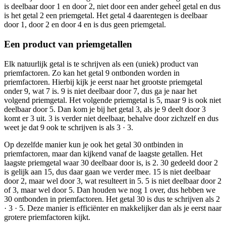
is deelbaar door 1 en door 2, niet door een ander geheel getal en dus
is het getal 2 een priemgetal. Het getal 4 daarentegen is deelbaar
door 1, door 2 en door 4 en is dus geen priemgetal.
Een product van priemgetallen
Elk natuurlijk getal is te schrijven als een (uniek) product van
priemfactoren. Zo kan het getal 9 ontbonden worden in
priemfactoren. Hierbij kijk je eerst naar het grootste priemgetal
onder 9, wat 7 is. 9 is niet deelbaar door 7, dus ga je naar het
volgend priemgetal. Het volgende priemgetal is 5, maar 9 is ook niet
deelbaar door 5. Dan kom je bij het getal 3, als je 9 deelt door 3
komt er 3 uit. 3 is verder niet deelbaar, behalve door zichzelf en dus
weet je dat 9 ook te schrijven is als 3 · 3.
Op dezelfde manier kun je ook het getal 30 ontbinden in
priemfactoren, maar dan kijkend vanaf de laagste getallen. Het
laagste priemgetal waar 30 deelbaar door is, is 2. 30 gedeeld door 2
is gelijk aan 15, dus daar gaan we verder mee. 15 is niet deelbaar
door 2, maar wel door 3, wat resulteert in 5. 5 is niet deelbaar door 2
of 3, maar wel door 5. Dan houden we nog 1 over, dus hebben we
30 ontbonden in priemfactoren. Het getal 30 is dus te schrijven als 2
· 3 · 5. Deze manier is efficiënter en makkelijker dan als je eerst naar
grotere priemfactoren kijkt.