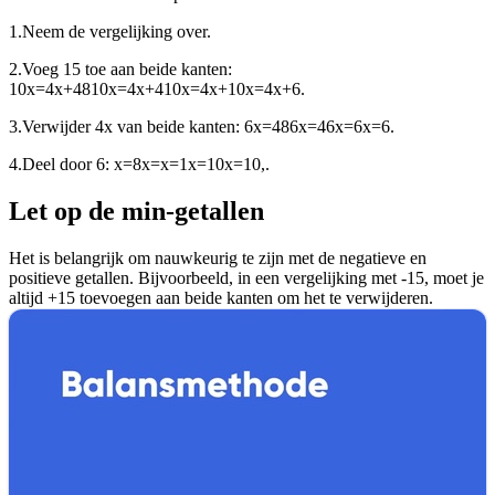
1.
Neem de vergelijking over.
2.
Voeg 15 toe aan beide kanten:
10x=4x+4810x=4x+410x=4x+10x=4x+6
.
3.
Verwijder 4x van beide kanten:
6x=486x=46x=6x=6
.
4.
Deel door 6:
x=8x=x=1x=10x=10,
.
Let op de min-getallen
Het is belangrijk om nauwkeurig te zijn met de negatieve en
positieve getallen. Bijvoorbeeld, in een vergelijking met -15, moet je
altijd +15 toevoegen aan beide kanten om het te verwijderen.