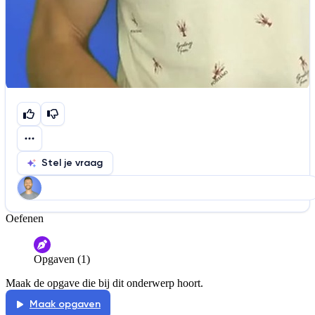
Stel je vraag
Oefenen
Help ons de video te verbeteren
De audio is slecht
De uitleg is onduidelijk
Opgaven (1)
Informatie is onjuist
Er mist informatie
Maak de opgave die bij dit onderwerp hoort.
De docent is te langdradig
Maak opgaven
De uitleg gaat te langzaam
De uitleg gaat te snel