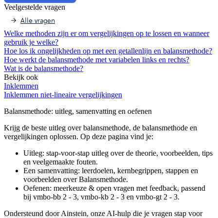
Veelgestelde vragen
Afspelen werkte niet
Iets anders
Alle vragen
Welke methoden zijn er om vergelijkingen op te lossen en wanneer
gebruik je welke?
Hoe los ik ongelijkheden op met een getallenlijn en balansmethode?
Hoe werkt de balansmethode met variabelen links en rechts?
Wat is de balansmethode?
Bekijk ook
Inklemmen
Inklemmen niet-lineaire vergelijkingen
Balansmethode
: uitleg, samenvatting en oefenen
Krijg de beste uitleg over balansmethode, de balansmethode en
vergelijkingen oplossen.
Op deze pagina vind je:
Uitleg: stap-voor-stap uitleg over de theorie, voorbeelden, tips
en veelgemaakte fouten.
Een samenvatting: leerdoelen, kernbegrippen, stappen en
voorbeelden over
Balansmethode
.
Oefenen: meerkeuze & open vragen met feedback, passend
bij
vmbo-bb 2 - 3, vmbo-kb 2 - 3 en vmbo-gt 2 - 3
.
Ondersteund door Ainstein, onze AI-hulp die je vragen stap voor