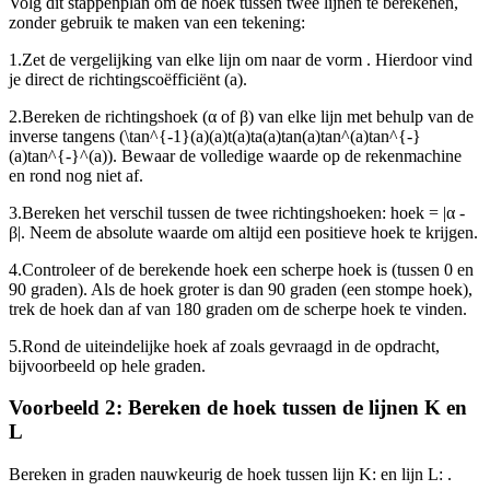
Volg dit stappenplan om de hoek tussen twee lijnen te berekenen,
zonder gebruik te maken van een tekening:
1.
Zet de vergelijking van elke lijn om naar de vorm
. Hierdoor vind
je direct de richtingscoëfficiënt (a).
2.
Bereken de richtingshoek (α of β) van elke lijn met behulp van de
inverse tangens (
\tan^{-1}(a)(a)t(a)ta(a)tan(a)tan^(a)tan^{-}
(a)tan^{-}^(a)
). Bewaar de volledige waarde op de rekenmachine
en rond nog niet af.
3.
Bereken het verschil tussen de twee richtingshoeken: hoek = |α -
β|. Neem de absolute waarde om altijd een positieve hoek te krijgen.
4.
Controleer of de berekende hoek een scherpe hoek is (tussen 0 en
90 graden). Als de hoek groter is dan 90 graden (een stompe hoek),
trek de hoek dan af van 180 graden om de scherpe hoek te vinden.
5.
Rond de uiteindelijke hoek af zoals gevraagd in de opdracht,
bijvoorbeeld op hele graden.
Voorbeeld 2: Bereken de hoek tussen de lijnen K en
L
Bereken in graden nauwkeurig de hoek tussen lijn K:
en lijn L:
.