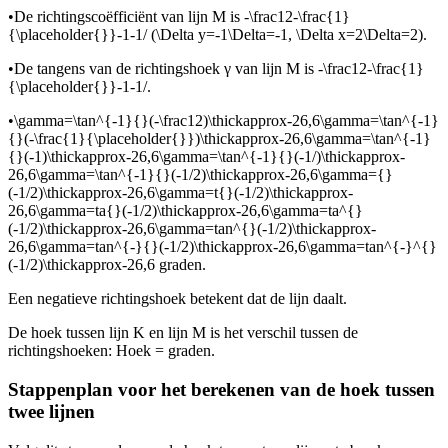
•
De richtingscoëfficiënt van lijn M is
-\frac12-\frac{1}
{\placeholder{}}-1-1/
(
\Delta y=-1\Delta=-1
,
\Delta x=2\Delta=2
).
•
De tangens van de richtingshoek γ van lijn M is
-\frac12-\frac{1}
{\placeholder{}}-1-1/
.
•
\gamma=\tan^{-1}{}(-\frac12)\thickapprox-26,6\gamma=\tan^{-1}
{}(-\frac{1}{\placeholder{}})\thickapprox-26,6\gamma=\tan^{-1}
{}(-1)\thickapprox-26,6\gamma=\tan^{-1}{}(-1/)\thickapprox-
26,6\gamma=\tan^{-1}{}(-1/2)\thickapprox-26,6\gamma={}
(-1/2)\thickapprox-26,6\gamma=t{}(-1/2)\thickapprox-
26,6\gamma=ta{}(-1/2)\thickapprox-26,6\gamma=ta^{}
(-1/2)\thickapprox-26,6\gamma=tan^{}(-1/2)\thickapprox-
26,6\gamma=tan^{-}{}(-1/2)\thickapprox-26,6\gamma=tan^{-}^{}
(-1/2)\thickapprox-26,6
graden.
Een negatieve richtingshoek betekent dat de lijn daalt.
De hoek tussen lijn K en lijn M is het verschil tussen de
richtingshoeken: Hoek =
graden.
Stappenplan voor het berekenen van de hoek tussen
twee lijnen