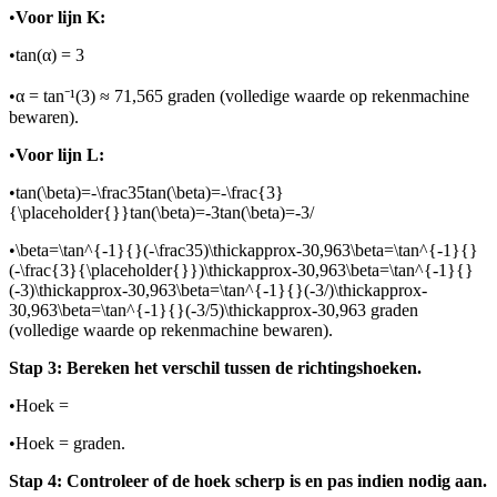
•
Voor lijn K:
•
tan(α) = 3
•
α = tan⁻¹(3) ≈ 71,565 graden (volledige waarde op rekenmachine
bewaren).
•
Voor lijn L:
•
tan(\beta)=-\frac35tan(\beta)=-\frac{3}
{\placeholder{}}tan(\beta)=-3tan(\beta)=-3/
•
\beta=\tan^{-1}{}(-\frac35)\thickapprox-30,963\beta=\tan^{-1}{}
(-\frac{3}{\placeholder{}})\thickapprox-30,963\beta=\tan^{-1}{}
(-3)\thickapprox-30,963\beta=\tan^{-1}{}(-3/)\thickapprox-
30,963\beta=\tan^{-1}{}(-3/5)\thickapprox-30,963
graden
(volledige waarde op rekenmachine bewaren).
Stap 3: Bereken het verschil tussen de richtingshoeken.
•
Hoek =
•
Hoek =
graden.
Stap 4: Controleer of de hoek scherp is en pas indien nodig aan.