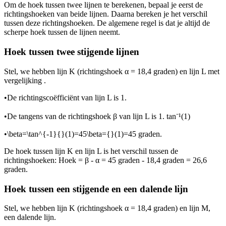
Om de hoek tussen twee lijnen te berekenen, bepaal je eerst de
richtingshoeken van beide lijnen. Daarna bereken je het verschil
tussen deze richtingshoeken. De algemene regel is dat je altijd de
scherpe hoek tussen de lijnen neemt.
Hoek tussen twee stijgende lijnen
Stel, we hebben lijn K (richtingshoek α = 18,4 graden) en lijn L met
vergelijking
.
•
De richtingscoëfficiënt van lijn L is 1.
•
De tangens van de richtingshoek β van lijn L is 1. tan⁻¹(1)
•
\beta=\tan^{-1}{}(1)=45\beta={}(1)=45
graden.
De hoek tussen lijn K en lijn L is het verschil tussen de
richtingshoeken: Hoek = β - α = 45 graden - 18,4 graden = 26,6
graden.
Hoek tussen een stijgende en een dalende lijn
Stel, we hebben lijn K (richtingshoek α = 18,4 graden) en lijn M,
een dalende lijn.