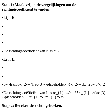
Stap 1: Maak
vrij in de vergelijkingen om de
richtingscoëfficiënt te vinden.
•
Lijn K:
•
•
•
•
De richtingscoëfficiënt van K is
= 3.
•
Lijn L:
•
•
•
y=-\frac35x+2y=-\frac{3}{\placeholder{}}x+2y=-3x+2y=-3/x+2
•
De richtingscoëfficiënt van L is
rc_{L}=-\frac35rc_{L}=-\frac{3}
{\placeholder{}}rc_{L}=-3rc_{L}=-35
.
Stap 2: Bereken de richtingshoeken.