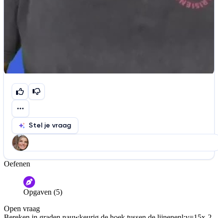
Stel je vraag
Oefenen
Help ons de video te verbeteren
De audio is slecht
De uitleg is onduidelijk
Opgaven (5)
Informatie is onjuist
Er mist informatie
Open vraag
De docent is te langdradig
Bereken in graden nauwkeurig de hoek tussen de lijnen
en
l:y=15x-2
.