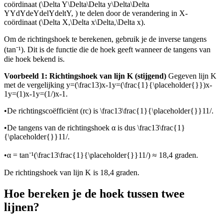
coördinaat (
\Delta Y\Delta\Delta y\Delta\Delta
YYdYdeYdelYdeltY
,
) te delen door de verandering in X-
coördinaat (
\Delta X,\Delta x\Delta,\Delta x
).
Om de richtingshoek te berekenen, gebruik je de inverse tangens
(tan⁻¹). Dit is de functie die de hoek geeft wanneer de tangens van
die hoek bekend is.
Voorbeeld 1: Richtingshoek van lijn K (stijgend)
Gegeven lijn K
met de vergelijking
y=(\frac13)x-1y=(\frac{1}{\placeholder{}})x-
1y=(1)x-1y=(1/)x-1
.
•
De richtingscoëfficiënt (rc) is
\frac13\frac{1}{\placeholder{}}11/
.
•
De tangens van de richtingshoek α is dus
\frac13\frac{1}
{\placeholder{}}11/
.
•
α = tan⁻¹(
\frac13\frac{1}{\placeholder{}}11/
) ≈ 18,4 graden.
De richtingshoek van lijn K is 18,4 graden.
Hoe bereken je de hoek tussen twee
lijnen?