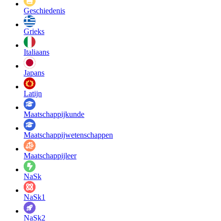
Geschiedenis
Grieks
Italiaans
Japans
Latijn
Maatschappij­kunde
Maatschappij­wetenschappen
Maatschappijleer
NaSk
NaSk1
NaSk2