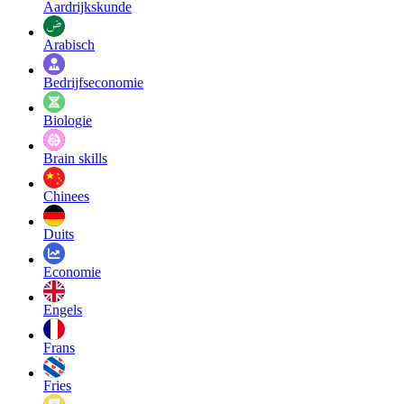
Aardrijkskunde
Arabisch
Bedrijfseconomie
Biologie
Brain skills
Chinees
Duits
Economie
Engels
Frans
Fries