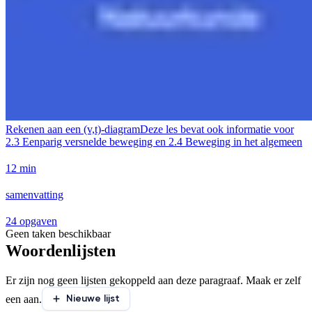
Rekenen aan een (v,t)-diagram
Deze les bevat ook informatie voor
2.3 Eenparig versnelde beweging en 2.4 Beweging in het algemeen
12 min
samenvatting
24 opgaven
Geen taken beschikbaar
Woordenlijsten
Er zijn nog geen lijsten gekoppeld aan deze paragraaf. Maak er zelf
Nieuwe lijst
een aan.