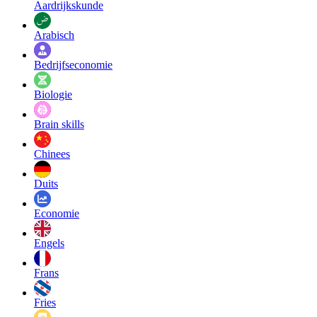
Aardrijkskunde
Arabisch
Bedrijfseconomie
Biologie
Brain skills
Chinees
Duits
Economie
Engels
Frans
Fries