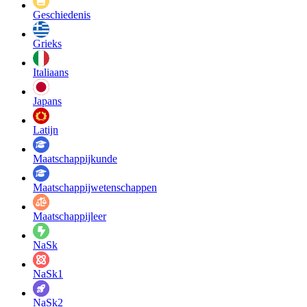
Geschiedenis
Grieks
Italiaans
Japans
Latijn
Maatschappij­kunde
Maatschappij­wetenschappen
Maatschappijleer
NaSk
NaSk1
NaSk2