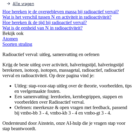
Alle vragen
Hoe bereken je de overgebleven massa bij radioactief verval?
Wat is het verschil tussen N en activiteit in radioactiviteit?
Hoe bereken ik de tijd bij radioactief verval?
Wat is de eenheid van N in radioactiviteit?
Bekijk ook
Atomen
Soorten straling
Radioactief verval
: uitleg, samenvatting en oefenen
Krijg de beste uitleg over activiteit, halveringstijd, halveringstijd
berekenen, isotoop, isotopen, massagetal, radioactief, radioactief
verval en radioactiviteit.
Op deze pagina vind je:
Uitleg: stap-voor-stap uitleg over de theorie, voorbeelden, tips
en veelgemaakte fouten.
Een samenvatting: leerdoelen, kernbegrippen, stappen en
voorbeelden over
Radioactief verval
.
Oefenen: meerkeuze & open vragen met feedback, passend
bij
vmbo-bb 3 - 4, vmbo-kb 3 - 4 en vmbo-gt 3 - 4
.
Ondersteund door Ainstein, onze AI-hulp die je vragen stap voor
stap beantwoordt.