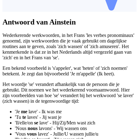
Antwoord van Ainstein
Wederkerende werkwoorden, in het Frans 'les verbes pronominaux'
genoemd, zijn werkwoorden die je vaak gebruikt om dagelijkse
routines aan te geven, zoals 'zich wassen' of 'zich amuseren'. Het
kenmerkende is dat ze in het Nederlands altijd vergezeld gaan van
'zich' en in het Frans van 'se'.
Een bekend voorbeeld is 's'appeler', wat 'heten' of 'zich noemen'
betekent. Je zegt dan bijvoorbeeld 'Je m'appelle' (Ik heet).
Het woordje 'se' verandert afhankelijk van de persoon die je
gebruikt. Dit noemen we het wederkerend voornaamwoord. Hier
zijn voorbeelden van hoe 'se' verandert bij het werkwoord 'se laver'
(zich wassen) in de tegenwoordige tijd:
'Je
me
lave' - Ik was me
'Tu
te
laves' - Jij wast je
'Il/elle/on
se
lave' - Hij/Zij/Men wast zich
'Nous
nous
lavons' - Wij wassen ons
'Vous
vous
lavez' - Jullie/U wassen jullie/u