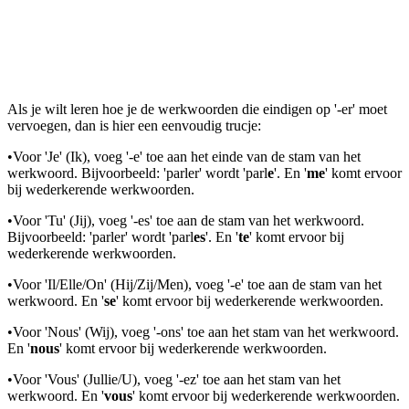
Als je wilt leren hoe je de werkwoorden die eindigen op '-er' moet
vervoegen, dan is hier een eenvoudig trucje:
•
Voor 'Je' (Ik), voeg '-e' toe aan het einde van de stam van het
werkwoord. Bijvoorbeeld: 'parler' wordt 'parl
e
'. En '
me
'
komt ervoor
bij wederkerende werkwoorden.
•
Voor 'Tu' (Jij), voeg '-es' toe aan de stam van het werkwoord.
Bijvoorbeeld: 'parler' wordt 'parl
es
'. En '
te
'
komt ervoor bij
wederkerende werkwoorden.
•
Voor 'Il/Elle/On' (Hij/Zij/Men), voeg '-e' toe aan de stam van het
werkwoord. En '
se
'
komt ervoor bij wederkerende werkwoorden.
•
Voor 'Nous' (Wij), voeg '-ons' toe aan het stam van het werkwoord.
En '
nous
'
komt ervoor bij wederkerende werkwoorden.
•
Voor 'Vous' (Jullie/U), voeg '-ez' toe aan het stam van het
werkwoord. En '
vous
'
komt ervoor bij wederkerende werkwoorden.