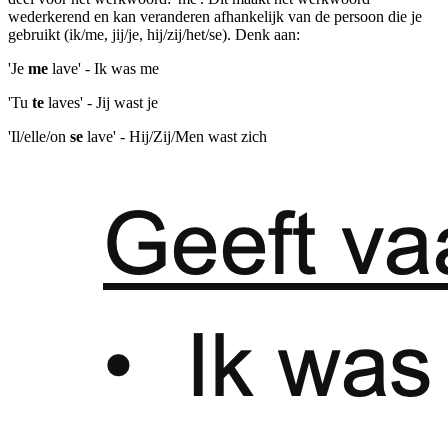
wederkerend en kan veranderen afhankelijk van de persoon die je
gebruikt (ik/me, jij/je, hij/zij/het/se). Denk aan:
'Je
me
lave' - Ik was me
'Tu
te
laves' - Jij wast je
'Il/elle/on
se
lave' - Hij/Zij/Men wast zich