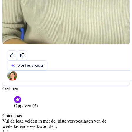
Stel je vraag
Oefenen
Help ons de video te verbeteren
De audio is slecht
De uitleg is onduidelijk
Opgaven (3)
Informatie is onjuist
Er mist informatie
Gatenkaas
De docent is te langdradig
Vul de lege velden in met de juiste vervoegingen van de
wederkerende werkwoorden.
De uitleg gaat te langzaam
De uitleg gaat te snel
1. Il