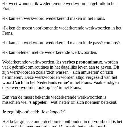
•
Ik weet wanneer ik wederkerende werkwoorden gebruik in het
Frans.
•
Ik kan een werkwoord wederkerend maken in het Frans.
•
Ik ken de meest voorkomende wederkerende werkwoorden in het
Frans.
•
Ik kan een werkwoord wederkerend maken in de passé composé.
•
Ik kan oefenen met de wederkerende werkwoorden.
Wederkerende werkwoorden,
les verbes pronominaux
, worden
vaak gebruikt om routines in het dagelijks leven aan te geven. Dit
zijn werkwoorden zoals 'zich wassen', 'zich amuseren' of 'zich
herinneren'. Deze werkwoorden worden altijd vergezeld van het
woord '
zich
' in het Nederlands en '
se
' in het Frans. Vaak eindigen
deze werkwoorden ook op '-er' in het Frans.
Een van de meest bekende wederkerende werkwoorden is
misschien wel
's'appeler’
, wat 'heten' of 'zich noemen' betekent.
Je zegt bijvoorbeeld:
'Je m'appelle'
.
Het belangrijkste onderdeel om te onthouden in dit voorbeeld is het
deel vóór het werkwoord: 'me'. Dit maakt het werkwoord