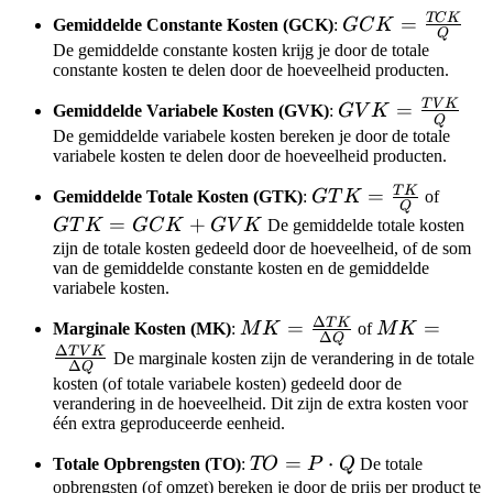
Q
TC
K
GCK =
=
Gemiddelde Constante Kosten (GCK)
:
GC
K
Q
\frac{TCK}
De gemiddelde constante kosten krijg je door de totale
constante kosten te delen door de hoeveelheid producten.
{Q}
T
V
K
GVK =
=
Gemiddelde Variabele Kosten (GVK)
:
G
V
K
Q
\frac{TVK}
De gemiddelde variabele kosten bereken je door de totale
variabele kosten te delen door de hoeveelheid producten.
{Q}
T
K
GTK =
=
GTK
Gemiddelde Totale Kosten (GTK)
:
GT
K
of
Q
\frac{TK}
=
=
+
GT
K
GC
K
G
V
K
De gemiddelde totale kosten
{Q}
GCK
zijn de totale kosten gedeeld door de hoeveelheid, of de som
van de gemiddelde constante kosten en de gemiddelde
+
variabele kosten.
GVK
Δ
T
K
MK =
=
MK =
=
Marginale Kosten (MK)
:
M
K
of
M
K
Δ
Q
\frac{\Delta
\frac{\Delta
Δ
T
V
K
De marginale kosten zijn de verandering in de totale
Δ
Q
TK}{\Delta
TVK}
kosten (of totale variabele kosten) gedeeld door de
Q}
{\Delta Q}
verandering in de hoeveelheid. Dit zijn de extra kosten voor
één extra geproduceerde eenheid.
TO
=
⋅
Totale Opbrengsten (TO)
:
TO
P
Q
De totale
= P
opbrengsten (of omzet) bereken je door de prijs per product te