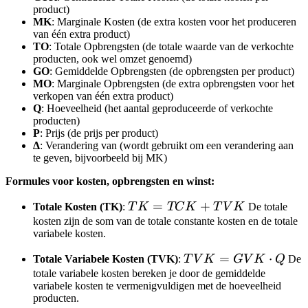
product)
MK
: Marginale Kosten (de extra kosten voor het produceren
van één extra product)
TO
: Totale Opbrengsten (de totale waarde van de verkochte
producten, ook wel omzet genoemd)
GO
: Gemiddelde Opbrengsten (de opbrengsten per product)
MO
: Marginale Opbrengsten (de extra opbrengsten voor het
verkopen van één extra product)
Q
: Hoeveelheid (het aantal geproduceerde of verkochte
producten)
P
: Prijs (de prijs per product)
Δ
: Verandering van (wordt gebruikt om een verandering aan
te geven, bijvoorbeeld bij MK)
Formules voor kosten, opbrengsten en winst:
TK
=
+
Totale Kosten (TK)
:
T
K
TC
K
T
V
K
De totale
=
kosten zijn de som van de totale constante kosten en de totale
variabele kosten.
TCK
+
TVK
=
⋅
Totale Variabele Kosten (TVK)
:
T
V
K
G
V
K
Q
De
TVK
=
totale variabele kosten bereken je door de gemiddelde
variabele kosten te vermenigvuldigen met de hoeveelheid
GVK
producten.
\cdot