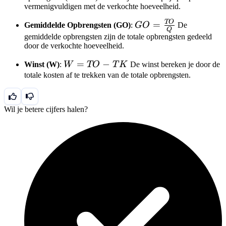
vermenigvuldigen met de verkochte hoeveelheid.
\cdot
Q
TO
GO =
=
Gemiddelde Opbrengsten (GO)
:
GO
De
Q
\frac{TO}
gemiddelde opbrengsten zijn de totale opbrengsten gedeeld
door de verkochte hoeveelheid.
{Q}
W
=
−
Winst (W)
:
W
TO
T
K
De winst bereken je door de
=
totale kosten af te trekken van de totale opbrengsten.
TO
-
Wil je betere cijfers halen?
TK