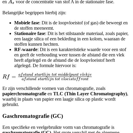
A_s
en
A
voor de concentratie van stof A in de stationaire fase.
s
Belangrijke begrippen hierbij zijn:
Mobiele fase
: Dit is de loopvloeistof (of gas) die beweegt en
de stoffen meeneemt.
Stationaire fase
: Dit is het stilstaande materiaal, zoals papier,
een laagje silica of een bekleding in een kolom, waaraan de
stoffen kunnen hechten.
RF-waarde
: Dit is een karakteristieke waarde voor een stof
en geeft de verhouding weer tussen de afstand die een vlek
heeft afgelegd en de afstand die de loopvloeistof heeft
afgelegd. De formule hiervoor is:
a
f
s
t
an
d
s
t
a
r
tl
ijn
t
o
t
mi
dd
e
lp
u
n
t
v
l
e
kj
e
Rf=\frac{afstand\;startlijn\;tot\;middelpunt\;vlekj
=
R
f
a
f
s
t
an
d
s
t
a
r
tl
ijn
t
o
t
v
l
oe
i
s
t
o
ff
ro
n
t
{afstand\;startlijn\;tot\;vloeistoffront}
Er zijn verschillende vormen van chromatografie, zoals
papierchromatografie
en
TLC (Thin Layer Chromatography)
,
waarbij in plaats van papier een laagje silica op plastic wordt
gebruikt.
Gaschromatografie (GC)
Een specifieke en veelgebruikte vorm van chromatografie is
gaschromatografie (GC)
. Het grote verschil met de algemene