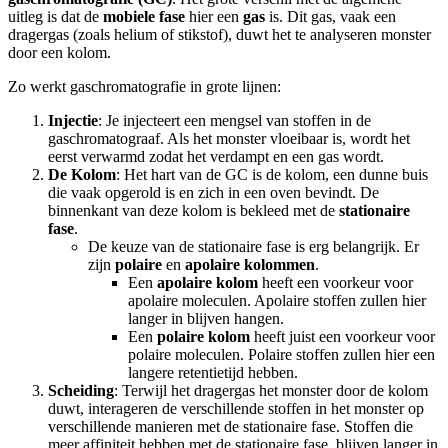
uitleg is dat de
mobiele fase
hier een
gas
is. Dit gas, vaak een
dragergas (zoals helium of stikstof), duwt het te analyseren monster
door een kolom.
Zo werkt gaschromatografie in grote lijnen:
Injectie
: Je injecteert een mengsel van stoffen in de
gaschromatograaf. Als het monster vloeibaar is, wordt het
eerst verwarmd zodat het verdampt en een gas wordt.
De Kolom
: Het hart van de GC is de kolom, een dunne buis
die vaak opgerold is en zich in een oven bevindt. De
binnenkant van deze kolom is bekleed met de
stationaire
fase
.
De keuze van de stationaire fase is erg belangrijk. Er
zijn
polaire
en
apolaire kolommen
.
Een
apolaire kolom
heeft een voorkeur voor
apolaire moleculen. Apolaire stoffen zullen hier
langer in blijven hangen.
Een
polaire kolom
heeft juist een voorkeur voor
polaire moleculen. Polaire stoffen zullen hier een
langere retentietijd hebben.
Scheiding
: Terwijl het dragergas het monster door de kolom
duwt, interageren de verschillende stoffen in het monster op
verschillende manieren met de stationaire fase. Stoffen die
meer affiniteit hebben met de stationaire fase, blijven langer in