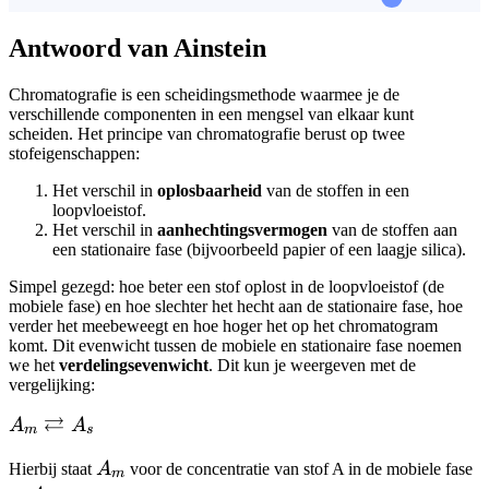
Antwoord van Ainstein
Chromatografie is een scheidingsmethode waarmee je de
verschillende componenten in een mengsel van elkaar kunt
scheiden. Het principe van chromatografie berust op twee
stofeigenschappen:
Het verschil in
oplosbaarheid
van de stoffen in een
loopvloeistof.
Het verschil in
aanhechtingsvermogen
van de stoffen aan
een stationaire fase (bijvoorbeeld papier of een laagje silica).
Simpel gezegd: hoe beter een stof oplost in de loopvloeistof (de
mobiele fase) en hoe slechter het hecht aan de stationaire fase, hoe
verder het meebeweegt en hoe hoger het op het chromatogram
komt. Dit evenwicht tussen de mobiele en stationaire fase noemen
we het
verdelingsevenwicht
. Dit kun je weergeven met de
vergelijking:
⇄
A_m
A
A
m
s
\rightleftarrows
A_m
Hierbij staat
A
voor de concentratie van stof A in de mobiele fase
A_s
m